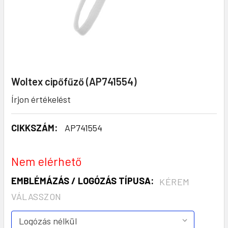
Woltex cipőfűző (AP741554)
Írjon értékelést
CIKKSZÁM:
AP741554
Nem elérhető
EMBLÉMÁZÁS / LOGÓZÁS TÍPUSA:
KÉREM
VÁLASSZON