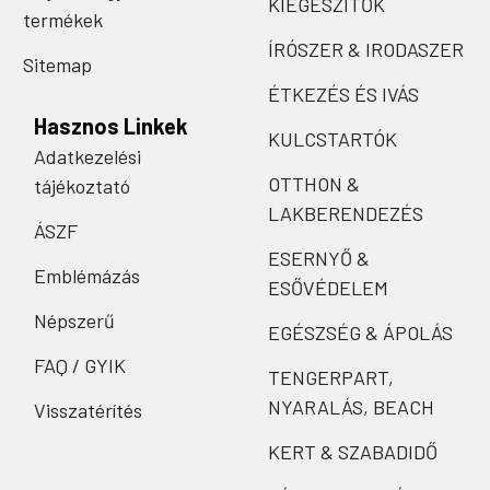
KIEGÉSZÍTŐK
termékek
ÍRÓSZER & IRODASZER
Sitemap
ÉTKEZÉS ÉS IVÁS
Hasznos Linkek
KULCSTARTÓK
Adatkezelési
OTTHON &
tájékoztató
LAKBERENDEZÉS
ÁSZF
ESERNYŐ &
Emblémázás
ESŐVÉDELEM
Népszerű
EGÉSZSÉG & ÁPOLÁS
FAQ / GYIK
TENGERPART,
NYARALÁS, BEACH
Visszatérítés
KERT & SZABADIDŐ