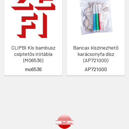
CLIPBI Kis bambusz
Bancax kiszínezhető
csíptetős írótábla
karácsonyfa dísz
(MO6536)
(AP721000)
mo6536
AP721000