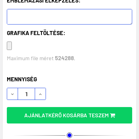
EMBLÉMÁZÁSI ELKÉPZELÉS:
GRAFIKA FELTÖLTÉSE:
Maximum file méret
524288
,
KÉSZLET:
MENNYISÉG
AJÁNLATKÉRŐ KOSÁRBA TESZEM