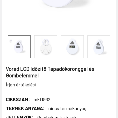
Vorad LCD Időzítő Tapadókoronggal és
Gombelemmel
Írjon értékelést
CIKKSZÁM:
mkt1962
TERMÉK ANYAGA:
nincs termékanyag
JELLEMZŐK:
Gombelem tartozék