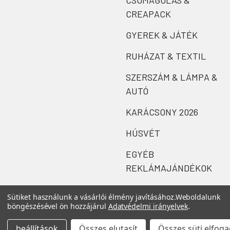
CSOMAGOLÁS &
CREAPACK
GYEREK & JÁTÉK
RUHÁZAT & TEXTIL
SZERSZÁM & LÁMPA &
AUTÓ
KARÁCSONY 2026
HÚSVÉT
EGYÉB
REKLÁMAJÁNDÉKOK
Sütiket használunk a vásárlói élmény javításához.
Weboldalunk
böngészésével ön hozzájárul
Adatvédelmi irányelvek
.
beállítások
Összes elutasít
Összes süti elfog