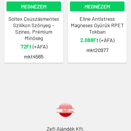
MEGNÉZEM
MEGNÉZEM
Soltex Csúszásmentes
Eline Antistress
Szilikon Szőnyeg –
Mágneses Gyűrűk RPET
Színes, Prémium
Tokban
Minőség
2.088Ft
(+ÁFA)
72Ft
(+ÁFA)
mkt20977
mkt4565
Zefi Ajándék Kft.