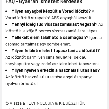
FAQ - Gyakran Ismételt Kérdések
Milyen anyagból készült a Vorad időzítő?
A
Vorad időzítő strapabíró ABS anyagból készült.
Mennyi ideig tud visszaszámlálást végezni?
Az
időzítő kijelzője 5 perces visszaszámlálásra képes.
Mellékelt elem található a csomagban?
Igen, a
csomag tartalmaz egy gombelemet.
Milyen felületre lehet tapasztani az időzítőt?
Az időzítőt bármilyen sima felületre, például
konyhapultra vagy irodai asztalra lehet tapasztani.
Milyen nyelven érkezik a használati utasítás?
Az időzítő használati utasítása angol és spanyol
nyelven érhető el.
⮌ Vissza a
TECHNOLÓGIA & KIEGÉSZÍTŐK