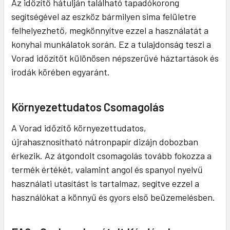
Az időzítő hátulján található tapadókorong
segítségével az eszköz bármilyen sima felületre
felhelyezhető, megkönnyítve ezzel a használatát a
konyhai munkálatok során. Ez a tulajdonság teszi a
Vorad időzítőt különösen népszerűvé háztartások és
irodák körében egyaránt.
Környezettudatos Csomagolás
A Vorad időzítő környezettudatos,
újrahasznosítható nátronpapír dizájn dobozban
érkezik. Az átgondolt csomagolás tovább fokozza a
termék értékét, valamint angol és spanyol nyelvű
használati utasítást is tartalmaz, segítve ezzel a
használókat a könnyű és gyors első beüzemelésben.