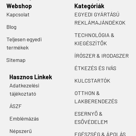
Webshop
Kategóriák
Kapcsolat
EGYEDI GYÁRTÁSÚ
REKLÁMAJÁNDÉKOK
Blog
TECHNOLÓGIA &
Teljesen egyedi
KIEGÉSZÍTŐK
termékek
ÍRÓSZER & IRODASZER
Sitemap
ÉTKEZÉS ÉS IVÁS
Hasznos Linkek
KULCSTARTÓK
Adatkezelési
OTTHON &
tájékoztató
LAKBERENDEZÉS
ÁSZF
ESERNYŐ &
Emblémázás
ESŐVÉDELEM
Népszerű
EGÉSZSÉG & ÁPOLÁS