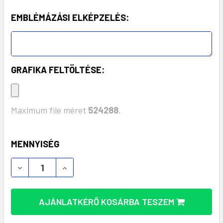
EMBLÉMÁZÁSI ELKÉPZELÉS:
GRAFIKA FELTÖLTÉSE:
Maximum file méret
524288
,
KÉSZLET:
MENNYISÉG
VOLTAR BLUETOOTH FEJHALLGATÓ – PRÉMIUM HAN
VOLTAR BLUETOOTH FEJHALLGATÓ – PR
AJÁNLATKÉRŐ KOSÁRBA TESZEM