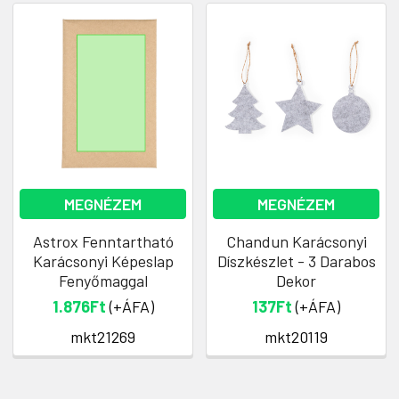
MEGNÉZEM
MEGNÉZEM
Astrox Fenntartható
Chandun Karácsonyi
Karácsonyi Képeslap
Díszkészlet - 3 Darabos
Fenyőmaggal
Dekor
1.876Ft
(+ÁFA)
137Ft
(+ÁFA)
mkt21269
mkt20119