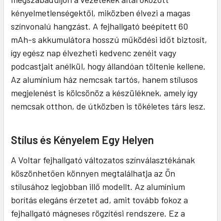
kényelmetlenségektől, miközben élvezi a magas
színvonalú hangzást. A fejhallgató beépített 60
mAh-s akkumulátora hosszú működési időt biztosít,
így egész nap élvezheti kedvenc zenéit vagy
podcastjait anélkül, hogy állandóan töltenie kellene.
Az alumínium ház nemcsak tartós, hanem stílusos
megjelenést is kölcsönöz a készüléknek, amely így
nemcsak otthon, de útközben is tökéletes társ lesz.
Stílus és Kényelem Egy Helyen
A Voltar fejhallgató változatos színválasztékának
köszönhetően könnyen megtalálhatja az Ön
stílusához legjobban illő modellt. Az alumínium
borítás elegáns érzetet ad, amit tovább fokoz a
fejhallgató mágneses rögzítési rendszere. Ez a