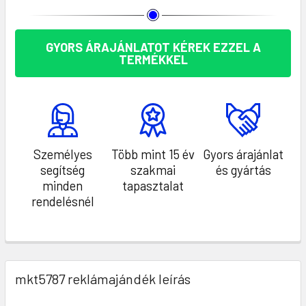
GYORS ÁRAJÁNLATOT KÉREK EZZEL A
TERMÉKKEL
Személyes
Több mint 15 év
Gyors árajánlat
segítség
szakmai
és gyártás
minden
tapasztalat
rendelésnél
mkt5787 reklámajándék leírás