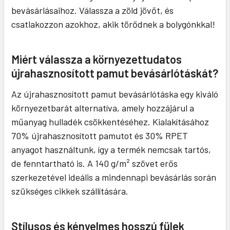
bevásárlásaihoz. Válassza a zöld jövőt, és
csatlakozzon azokhoz, akik törődnek a bolygónkkal!
Miért válassza a környezettudatos
újrahasznosított pamut bevásárlótáskát?
Az újrahasznosított pamut bevásárlótáska egy kiváló
környezetbarát alternatíva, amely hozzájárul a
műanyag hulladék csökkentéséhez. Kialakításához
70% újrahasznosított pamutot és 30% RPET
anyagot használtunk, így a termék nemcsak tartós,
de fenntartható is. A 140 g/m² szövet erős
szerkezetével ideális a mindennapi bevásárlás során
szükséges cikkek szállítására.
Stílusos és kényelmes hosszú fülek