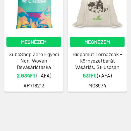
MEGNÉZEM
MEGNÉZEM
SuboShop Zero Egyedi
Biopamut Tornazsák -
Non-Woven
Környezetbarát
Bevásárlótáska
Vásárlás, Stílusosan
2.634Ft
(+ÁFA)
631Ft
(+ÁFA)
AP718213
MO8974