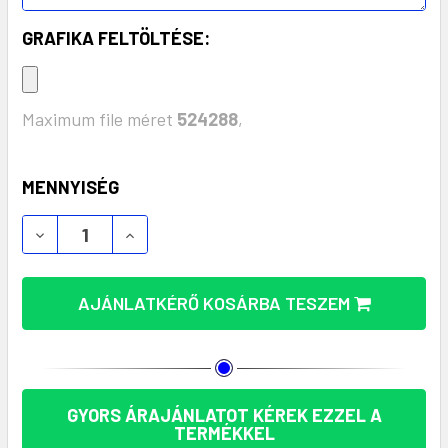
GRAFIKA FELTÖLTÉSE:
Maximum file méret
524288
,
KÉSZLET:
MENNYISÉG
KÖRNYEZETTUDATOS ÚJRAHASZNOSÍTOTT PAMUT 
KÖRNYEZETTUDATOS ÚJRAHASZNOSÍTOT
AJÁNLATKÉRŐ KOSÁRBA TESZEM
GYORS ÁRAJÁNLATOT KÉREK EZZEL A
TERMÉKKEL