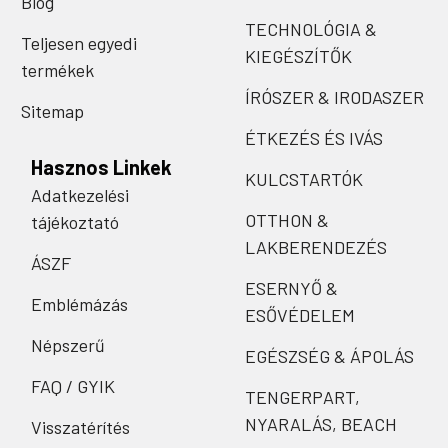
Blog
TECHNOLÓGIA &
Teljesen egyedi
KIEGÉSZÍTŐK
termékek
ÍRÓSZER & IRODASZER
Sitemap
ÉTKEZÉS ÉS IVÁS
Hasznos Linkek
KULCSTARTÓK
Adatkezelési
OTTHON &
tájékoztató
LAKBERENDEZÉS
ÁSZF
ESERNYŐ &
Emblémázás
ESŐVÉDELEM
Népszerű
EGÉSZSÉG & ÁPOLÁS
FAQ / GYIK
TENGERPART,
NYARALÁS, BEACH
Visszatérítés