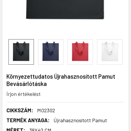
Környezettudatos Újrahasznosított Pamut
Bevásárlótáska
Írjon értékelést
CIKKSZÁM:
MO2302
TERMÉK ANYAGA:
Újrahasznosított Pamut
MÉRET:
38X42 CM