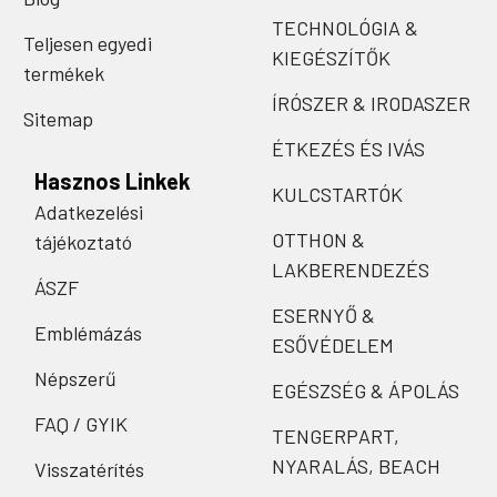
TECHNOLÓGIA &
Teljesen egyedi
KIEGÉSZÍTŐK
termékek
ÍRÓSZER & IRODASZER
Sitemap
ÉTKEZÉS ÉS IVÁS
Hasznos Linkek
KULCSTARTÓK
Adatkezelési
OTTHON &
tájékoztató
LAKBERENDEZÉS
ÁSZF
ESERNYŐ &
Emblémázás
ESŐVÉDELEM
Népszerű
EGÉSZSÉG & ÁPOLÁS
FAQ / GYIK
TENGERPART,
NYARALÁS, BEACH
Visszatérítés