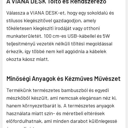
A VIANA DESK Töltő és Rendszerező
Válassza a VIANA DESK-et, hogy egy sokoldalú és
stílusos kiegészítővel gazdagodjon, amely
tökéletesen kiegészíti irodáját vagy otthoni
munkaterületét. 100 cm-es USB-kábellel és 5W
teljesítményű vezeték nélküli töltési megoldással
érkezik, így többé nem kell aggódnia a kábelek
okozta káosz miatt.
Minőségi Anyagok és Kézműves Művészet
Termékünk természetes bambuszból és egyedi
mészkőből készült, ami nemcsak elegánsan néz ki,
hanem környezetbarát is. A természetes anyagok
használata miatt szín- és méretbeli eltérések
előfordulhatnak, ami minden darabot különlegessé