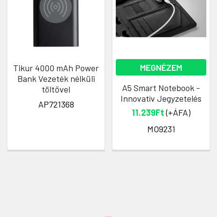
MEGNÉZEM
Tikur 4000 mAh Power
Bank Vezeték nélküli
A5 Smart Notebook -
töltővel
Innovatív Jegyzetelés
AP721368
11.239Ft
(+ÁFA)
MO9231