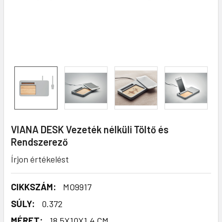
VIANA DESK Vezeték nélküli Töltő és
Rendszerező
Írjon értékelést
CIKKSZÁM:
MO9917
SÚLY:
0.372
MÉRET:
18,5X10X1,4 CM