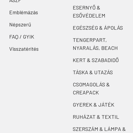
ÁSZF
ESERNYŐ &
Emblémázás
ESŐVÉDELEM
Népszerű
EGÉSZSÉG & ÁPOLÁS
FAQ / GYIK
TENGERPART,
NYARALÁS, BEACH
Visszatérítés
KERT & SZABADIDŐ
TÁSKA & UTAZÁS
CSOMAGOLÁS &
CREAPACK
GYEREK & JÁTÉK
RUHÁZAT & TEXTIL
SZERSZÁM & LÁMPA &