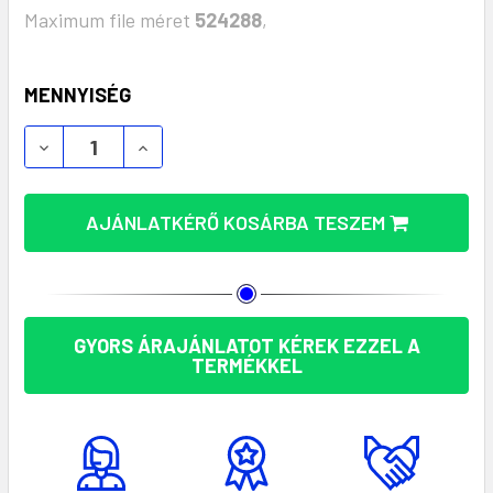
Maximum file méret
524288
,
KÉSZLET:
MENNYISÉG
AJÁNLATKÉRŐ KOSÁRBA TESZEM
GYORS ÁRAJÁNLATOT KÉREK EZZEL A
TERMÉKKEL