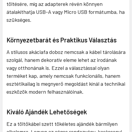
töltésére, míg az adapterek révén könnyen
átalakíthatja USB-A vagy Micro USB formátumba, ha
szükséges.
Környezetbarát és Praktikus Választás
A stílusos akáciafa doboz nemcsak a kábel tárolására
szolgál, hanem dekoratív eleme lehet az irodának
vagy otthonának is. Ezzel a választással olyan
terméket kap, amely nemcsak funkcionális, hanem
esztétikailag is megnyerő megoldást kínál a technikai
eszközök modern felhasználóinak.
Kiváló Ajándék Lehetőségek
Ez a töltőkábel szett tökéletes ajándék bármilyen
alkalomra. Legyen az céges rendezvény, karácsonyi