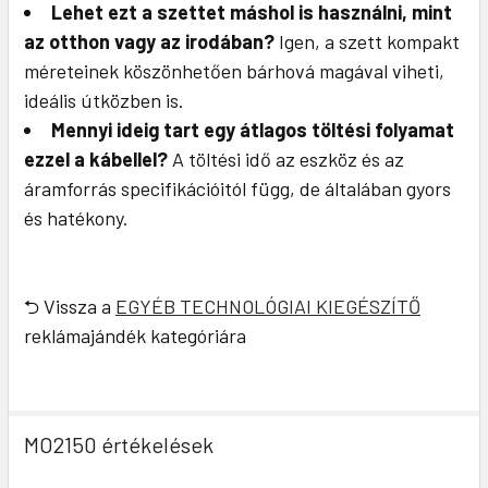
Lehet ezt a szettet máshol is használni, mint
az otthon vagy az irodában?
Igen, a szett kompakt
méreteinek köszönhetően bárhová magával viheti,
ideális útközben is.
Mennyi ideig tart egy átlagos töltési folyamat
ezzel a kábellel?
A töltési idő az eszköz és az
áramforrás specifikációitól függ, de általában gyors
és hatékony.
⮌ Vissza a
EGYÉB TECHNOLÓGIAI KIEGÉSZÍTŐ
reklámajándék kategóriára
MO2150 értékelések