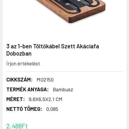
3 az 1-ben Töltőkábel Szett Akáciafa
Dobozban
Írjon értékelést
CIKKSZÁM:
MO2150
TERMÉK ANYAGA:
Bambusz
MÉRET:
9,6X6,5X2,1 CM
NETTÓ TÖMEG:
0,085
2.488Ft