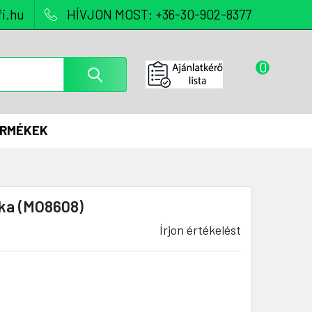
i.hu
HÍVJON MOST: +36-30-902-8377
0
ERMÉKEK
ka (MO8608)
Írjon értékelést