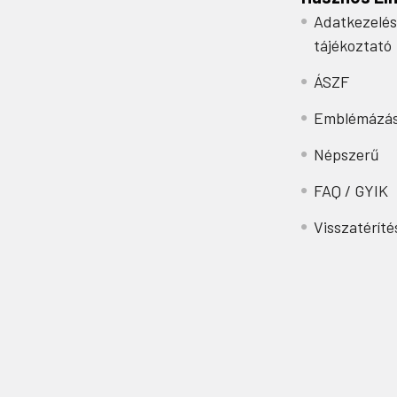
Adatkezelés
tájékoztató
ÁSZF
Emblémázá
Népszerű
FAQ / GYIK
Visszatéríté