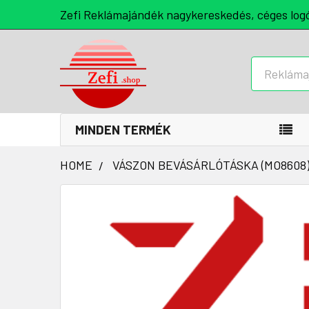
Zefi Reklámajándék nagykereskedés, céges log
Keresés
MINDEN TERMÉK
HOME
VÁSZON BEVÁSÁRLÓTÁSKA (MO8608