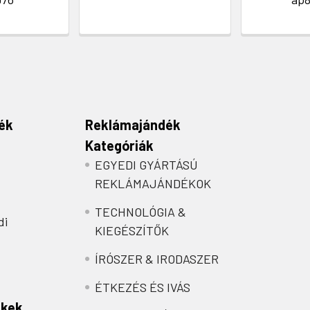
ék
Reklámajándék
Kategóriák
EGYEDI GYÁRTÁSÚ
REKLÁMAJÁNDÉKOK
TECHNOLÓGIA &
di
KIEGÉSZÍTŐK
ÍRÓSZER & IRODASZER
ÉTKEZÉS ÉS IVÁS
nkek