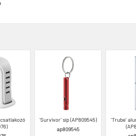
a
 csatlakozó
'Survivor' síp (AP809545)
'Trube' alu
76)
(AP
ap809545
76
ap