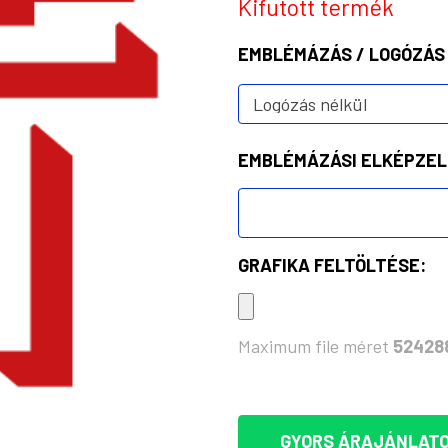
Kifutott termék
EMBLÉMÁZÁS / LOGÓZÁS
EMBLÉMÁZÁSI ELKÉPZEL
GRAFIKA FELTÖLTÉSE:
Maximum file méret
52428
KÉSZLET:
GYORS ÁRAJÁNLATO