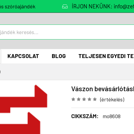
ÍRJON NEKÜNK: info@zef
ós szóróajándék
KAPCSOLAT
BLOG
TELJESEN EGYEDI T
)
Vászon bevásárlótás
(értékelés)
CIKKSZÁM:
mo8608