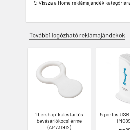
⮌ Vissza a
Home
reklámajándék kategóriár
További logózható reklámajándékok
'Ibershop' kulcstartós
5 portos USB
bevásárlókocsi érme
(MO89
(AP731912)
mo89