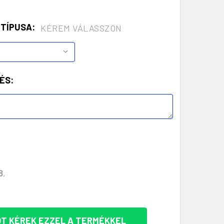
 TÍPUSA:
KÉREM VÁLASSZON
ÉS:
8
,
T KÉREK EZZEL A TERMÉKKEL