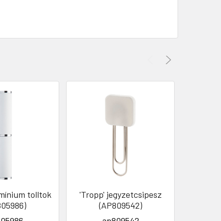
mínium tolltok
'Tropp' jegyzetcsipesz
'Tru
805986)
(AP809542)
(
805986
ap809542