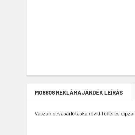
MO8608 REKLÁMAJÁNDÉK LEÍRÁS
Vászon bevásárlótáska rövid füllel és cipzá