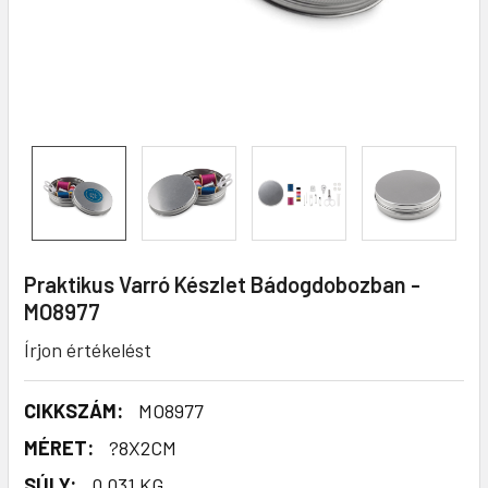
Praktikus Varró Készlet Bádogdobozban -
MO8977
Írjon értékelést
CIKKSZÁM:
MO8977
MÉRET:
?8X2CM
SÚLY:
0,031 KG