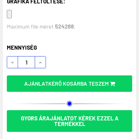
GRAFIKA FELTÖLTÉSE:
Maximum file méret
524288
,
KÉSZLET:
MENNYISÉG
PRAKTIKUS VARRÓ KÉSZLET BÁDOGDOBOZBAN - MO
PRAKTIKUS VARRÓ KÉSZLET BÁDOGDOBO
AJÁNLATKÉRŐ KOSÁRBA TESZEM
GYORS ÁRAJÁNLATOT KÉREK EZZEL A
TERMÉKKEL