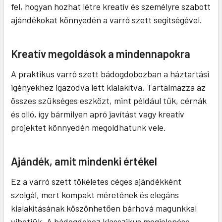
fel, hogyan hozhat létre kreatív és személyre szabott
ajándékokat könnyedén a varró szett segítségével.
Kreatív megoldások a mindennapokra
A praktikus varró szett bádogdobozban a háztartási
igényekhez igazodva lett kialakítva. Tartalmazza az
összes szükséges eszközt, mint például tűk, cérnák
és olló, így bármilyen apró javítást vagy kreatív
projektet könnyedén megoldhatunk vele.
Ajándék, amit mindenki értékel
Ez a varró szett tökéletes céges ajándékként
szolgál, mert kompakt méretének és elegáns
kialakításának köszönhetően bárhová magunkkal
vihetjük. A bádogdoboz klasszikus megjelenése