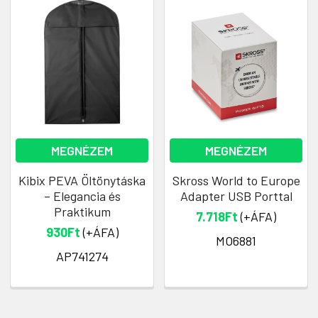
MEGNÉZEM
MEGNÉZEM
Kibix PEVA Öltönytáska
Skross World to Europe
– Elegancia és
Adapter USB Porttal
Praktikum
7.718Ft
(+ÁFA)
930Ft
(+ÁFA)
MO6881
AP741274