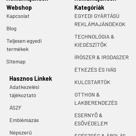
Webshop
Kategóriák
Kapcsolat
EGYEDI GYÁRTÁSÚ
REKLÁMAJÁNDÉKOK
Blog
TECHNOLÓGIA &
Teljesen egyedi
KIEGÉSZÍTŐK
termékek
ÍRÓSZER & IRODASZER
Sitemap
ÉTKEZÉS ÉS IVÁS
Hasznos Linkek
KULCSTARTÓK
Adatkezelési
OTTHON &
tájékoztató
LAKBERENDEZÉS
ÁSZF
ESERNYŐ &
Emblémázás
ESŐVÉDELEM
Népszerű
EGÉSZSÉG & ÁPOLÁS