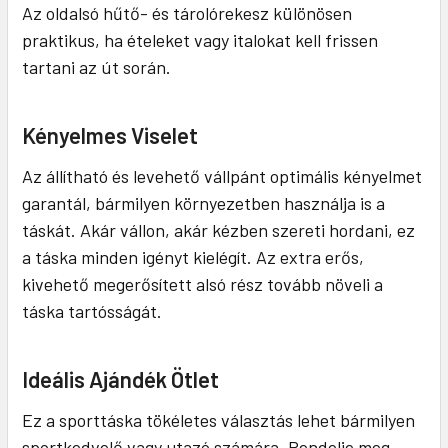
Az oldalsó hűtő- és tárolórekesz különösen
praktikus, ha ételeket vagy italokat kell frissen
tartani az út során.
Kényelmes Viselet
Az állítható és levehető vállpánt optimális kényelmet
garantál, bármilyen környezetben használja is a
táskát. Akár vállon, akár kézben szereti hordani, ez
a táska minden igényt kielégít. Az extra erős,
kivehető megerősített alsó rész tovább növeli a
táska tartósságát.
Ideális Ajándék Ötlet
Ez a sporttáska tökéletes választás lehet bármilyen
sportkedvelő vagy utazó számára. Rendelje meg