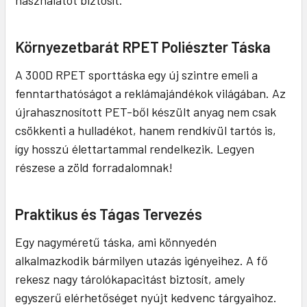
használatot biztosít.
Környezetbarát RPET Poliészter Táska
A 300D RPET sporttáska egy új szintre emeli a
fenntarthatóságot a reklámajándékok világában. Az
újrahasznosított PET-ből készült anyag nem csak
csökkenti a hulladékot, hanem rendkívül tartós is,
így hosszú élettartammal rendelkezik. Legyen
részese a zöld forradalomnak!
Praktikus és Tágas Tervezés
Egy nagyméretű táska, ami könnyedén
alkalmazkodik bármilyen utazás igényeihez. A fő
rekesz nagy tárolókapacitást biztosít, amely
egyszerű elérhetőséget nyújt kedvenc tárgyaihoz.