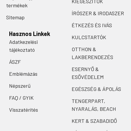
KIEGÉSZÍTŐK
termékek
ÍRÓSZER & IRODASZER
Sitemap
ÉTKEZÉS ÉS IVÁS
Hasznos Linkek
KULCSTARTÓK
Adatkezelési
OTTHON &
tájékoztató
LAKBERENDEZÉS
ÁSZF
ESERNYŐ &
Emblémázás
ESŐVÉDELEM
Népszerű
EGÉSZSÉG & ÁPOLÁS
FAQ / GYIK
TENGERPART,
NYARALÁS, BEACH
Visszatérítés
KERT & SZABADIDŐ