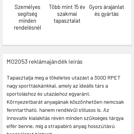
Személyes
Több mint 15 év
Gyors árajánlat
segítség
szakmai
és gyártás
minden
tapasztalat
rendelésnél
MO2053 reklámajándék leírás
Tapasztalja meg a tökéletes utazást a 300D RPET
nagy sporttáskánkkal, amely az ideális társ a
sportoláshoz és utazáshoz egyaránt.
Környezetbarát anyagának köszönhetően nemcsak
fenntartható, hanem rendkívül stílusos is. Az
innovatív kialakítás révén minden szükséges tárgya
elfér benne, míg a strapabíró anyag hosszútávú