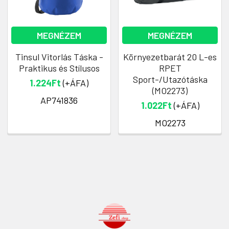
MEGNÉZEM
MEGNÉZEM
Tinsul Vitorlás Táska -
Környezetbarát 20 L-es
Praktikus és Stílusos
RPET
Sport-/Utazótáska
1.224Ft
(+ÁFA)
(MO2273)
AP741836
1.022Ft
(+ÁFA)
MO2273