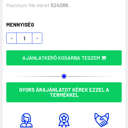
Maximum file méret
524288
,
KÉSZLET:
MENNYISÉG
AJÁNLATKÉRŐ KOSÁRBA TESZEM
GYORS ÁRAJÁNLATOT KÉREK EZZEL A
TERMÉKKEL