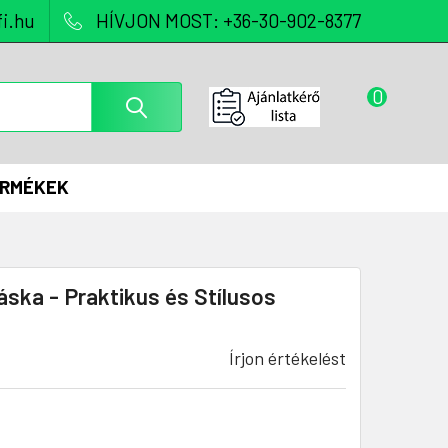
i.hu
HÍVJON MOST: +36-30-902-8377
0
ERMÉKEK
ska - Praktikus és Stílusos
Írjon értékelést