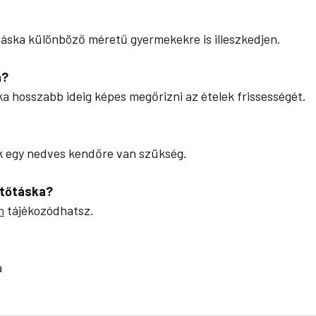
 táska különböző méretű gyermekekre is illeszkedjen.
a?
 hosszabb ideig képes megőrizni az ételek frissességét.
ak egy nedves kendőre van szükség.
űtőtáska?
n
tájékozódhatsz.
a