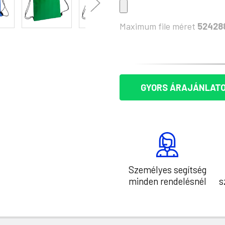
Maximum file méret
52428
KÉSZLET:
GYORS ÁRAJÁNLATO
Személyes segítség
minden rendelésnél
s