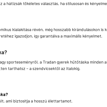
z a hátizsák tökéletes választás, ha stílusosan és kényelm
mikus kialakítása révén, még hosszabb kirándulásokon is k
retéhez igazodjon, így garantálva a maximális kényelmet.
ka?
l vagy sporteseményről, a Tradan gyerek hűtőtáska minden a
en tarthatsz – a szendvicsektől az italokig.
ska?
t, ami biztosítja a hosszú élettartamot.