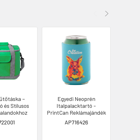
űtőtáska –
Egyedi Neoprén
Beme
ó és Stílusos
Italpalacktartó -
Kényele
Kalandokhoz
PrintCan Reklámajándék
600
(
722001
AP716426