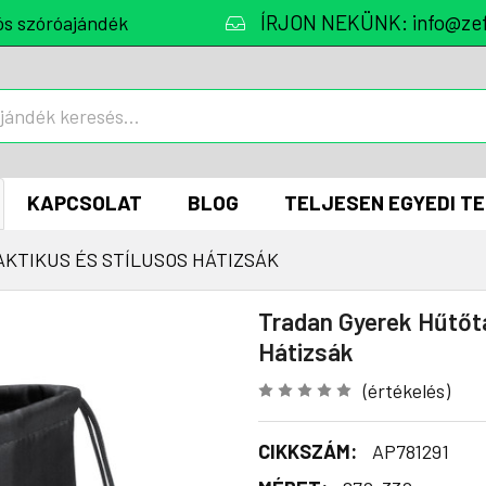
ÍRJON NEKÜNK: info@zef
ós szóróajándék
KAPCSOLAT
BLOG
TELJESEN EGYEDI T
KTIKUS ÉS STÍLUSOS HÁTIZSÁK
Tradan Gyerek Hűtőtá
Hátizsák
(értékelés)
CIKKSZÁM:
AP781291