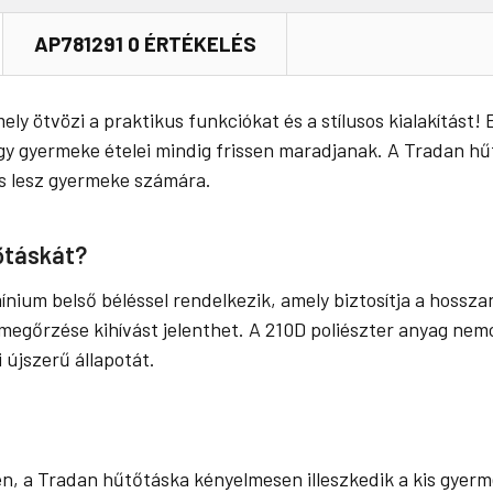
AP781291 0 ÉRTÉKELÉS
y ötvözi a praktikus funkciókat és a stílusos kialakítást! 
 hogy gyermeke ételei mindig frissen maradjanak. A Tradan 
árs lesz gyermeke számára.
őtáskát?
nium belső béléssel rendelkezik, amely biztosítja a hossza
egőrzése kihívást jelenthet. A 210D poliészter anyag nemc
 újszerű állapotát.
n, a Tradan hűtőtáska kényelmesen illeszkedik a kis gyerme