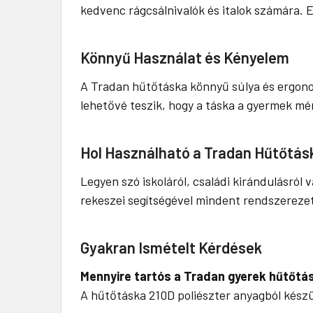
kedvenc rágcsálnivalók és italok számára. E
Könnyű Használat és Kényelem
A Tradan hűtőtáska könnyű súlya és ergono
lehetővé teszik, hogy a táska a gyermek mé
Hol Használható a Tradan Hűtőtás
Legyen szó iskoláról, családi kirándulásró
rekeszei segítségével mindent rendszerezett
Gyakran Ismételt Kérdések
Mennyire tartós a Tradan gyerek hűtőtá
A hűtőtáska 210D poliészter anyagból készül