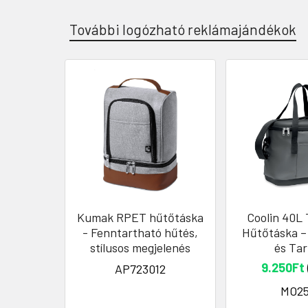
További logózható reklámajándékok
Kumak RPET hűtőtáska
Coolin 40L 
- Fenntartható hűtés,
Hűtőtáska –
stílusos megjelenés
és Tar
9.250Ft
AP723012
MO2