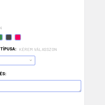
N
 TÍPUSA:
KÉREM VÁLASSZON
ÉS: