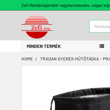
Zefi Reklámajándék nagykereskedés, céges log
Keresés
MINDEN TERMÉK
HOME
TRADAN GYEREK HŰTŐTÁSKA - PRA