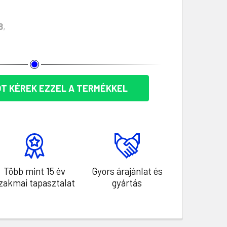
8
,
T KÉREK EZZEL A TERMÉKKEL
Több mint 15 év
Gyors árajánlat és
zakmai tapasztalat
gyártás