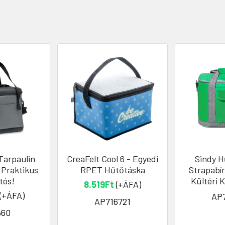
Tarpaulin
CreaFelt Cool 6 - Egyedi
Sindy H
 Praktikus
RPET Hűtőtáska
Strapabír
tós!
Kültéri 
8.519Ft
(+ÁFA)
(+ÁFA)
AP
AP716721
560