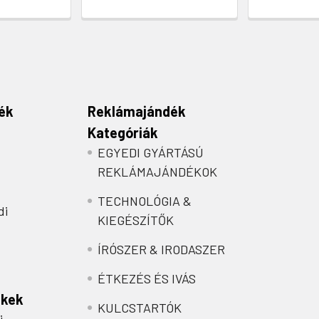
ék
Reklámajándék
Kategóriák
EGYEDI GYÁRTÁSÚ
REKLÁMAJÁNDÉKOK
TECHNOLÓGIA &
di
KIEGÉSZÍTŐK
ÍRÓSZER & IRODASZER
ÉTKEZÉS ÉS IVÁS
nkek
KULCSTARTÓK