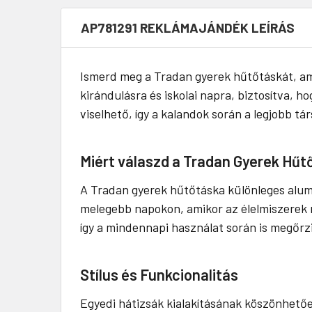
AP781291 REKLÁMAJÁNDÉK LEÍRÁS
Ismerd meg a Tradan gyerek hűtőtáskát, amel
kirándulásra és iskolai napra, biztosítva,
viselhető, így a kalandok során a legjobb t
Miért válaszd a Tradan Gyerek Hűt
A Tradan gyerek hűtőtáska különleges alumí
melegebb napokon, amikor az élelmiszerek m
így a mindennapi használat során is megőrzi
Stílus és Funkcionalitás
Egyedi hátizsák kialakításának köszönhetőe