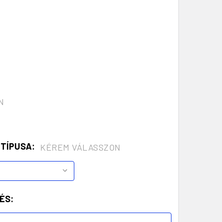
N
 TÍPUSA:
KÉREM VÁLASSZON
ÉS: