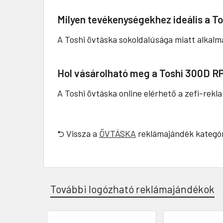
Milyen tevékenységekhez ideális a T
A Toshi övtáska sokoldalúsága miatt alkalm
Hol vásárolható meg a Toshi 300D R
A Toshi övtáska online elérhető a zefi-rek
⮌ Vissza a
ÖVTÁSKA
reklámajándék kategór
További logózható reklámajándékok