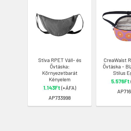
Stiva RPET Váll- és
CreaWaist 
Övtáska:
Övtáska - Bi
Környezetbarát
Stílus 
Kényelem
5.576Ft
1.143Ft
(+ÁFA)
AP716
AP733998