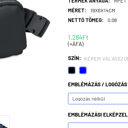
TERMÉK ANYAGA:
RPET
MÉRET:
19X6X14CM
NETTÓ TÖMEG:
0,08
1.284Ft
(+ÁFA)
SZÍN:
KÉREM VÁLASSZO
EMBLÉMÁZÁS / LOGÓZÁS
EMBLÉMÁZÁSI ELKÉPZEL