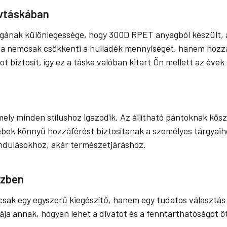
Övtáskában
agának különlegessége, hogy 300D RPET anyagból készült,
a nemcsak csökkenti a hulladék mennyiségét, hanem hozzáj
 biztosít, így ez a táska valóban kitart Ön mellett az évek
mely minden stílushoz igazodik. Az állítható pántoknak k
ek könnyű hozzáférést biztosítanak a személyes tárgyaihoz
ándulásokhoz, akár természetjáráshoz.
ézben
sak egy egyszerű kiegészítő, hanem egy tudatos választás 
ja annak, hogyan lehet a divatot és a fenntarthatóságot öt