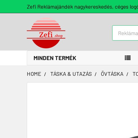
Zefi Reklámajándék nagykereskedés, céges log
Keresés
MINDEN TERMÉK
HOME
TÁSKA & UTAZÁS
ÖVTÁSKA
T