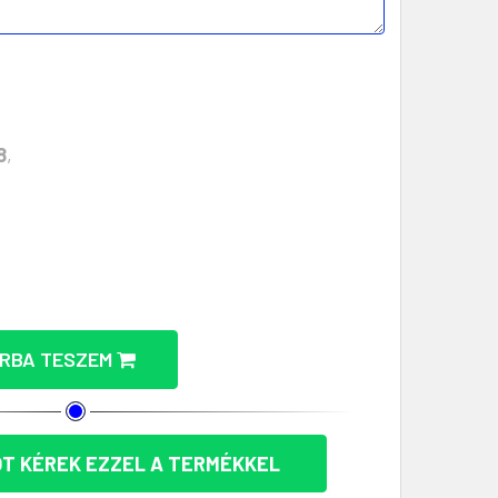
8
,
TOSHI 300D RPET POLIÉSZTER ÖVT
RBA TESZEM
T KÉREK EZZEL A TERMÉKKEL