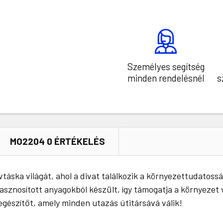
Személyes segítség
minden rendelésnél
s
MO2204 0 ÉRTÉKELÉS
táska világát, ahol a divat találkozik a környezettudatoss
ahasznosított anyagokból készült, így támogatja a környez
iegészítőt, amely minden utazás útitársává válik!