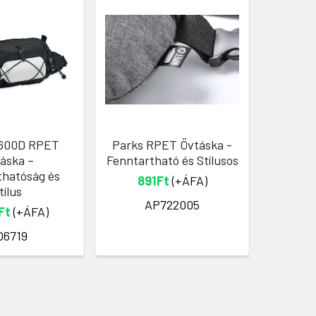
600D RPET
Parks RPET Övtáska -
PA
áska –
Fenntartható és Stílusos
Poliés
thatóság és
Prakti
891Ft
(+ÁFA)
tílus
73
AP722005
Ft
(+ÁFA)
O6719