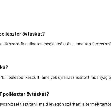
poliészter övtáskát?
 akik szeretik a divatos megjelenést és kiemelten fontos 
ska?
PET bélésből készült, amelyek újrahasznosított műanyag 
 poliészter övtáskát?
angyos vízzel tisztítani, majd levegőn szárítani a termék t