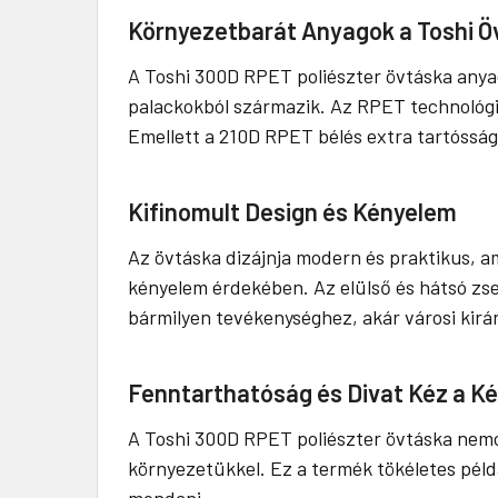
Környezetbarát Anyagok a Toshi 
A Toshi 300D RPET poliészter övtáska any
palackokból származik. Az RPET technológi
Emellett a 210D RPET bélés extra tartósságot
Kifinomult Design és Kényelem
Az övtáska dizájnja modern és praktikus, a
kényelem érdekében. Az elülső és hátsó zseb
bármilyen tevékenységhez, akár városi kir
Fenntarthatóság és Divat Kéz a K
A Toshi 300D RPET poliészter övtáska nemc
környezetükkel. Ez a termék tökéletes példá
mondani.