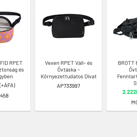
RFID RPET
Vexen RPET Váll- és
BROTT 
ztonság és
Övtáska –
Övt
Egyben
Környezettudatos Divat
Fenntar
S
(+ÁFA)
AP733997
2.222
458
M