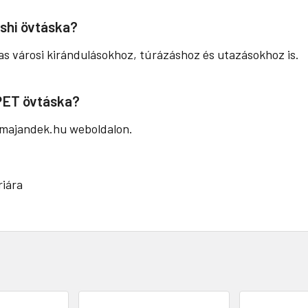
oshi övtáska?
as városi kirándulásokhoz, túrázáshoz és utazásokhoz is.
PET övtáska?
lamajandek.hu weboldalon.
iára