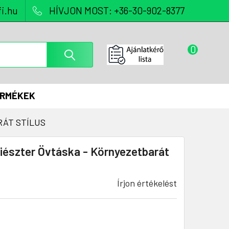
i.hu
HÍVJON MOST: +36-30-902-8377
0
ERMÉKEK
RÁT STÍLUS
iészter Övtáska - Környezetbarát
Írjon értékelést