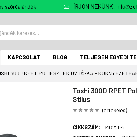
ÍRJON NEKÜNK: info@zef
ós szóróajándék
KAPCSOLAT
BLOG
TELJESEN EGYEDI T
OSHI 300D RPET POLIÉSZTER ÖVTÁSKA - KÖRNYEZETBA
Toshi 300D RPET Pol
Stílus
(értékelés)
CIKKSZÁM:
MO2204