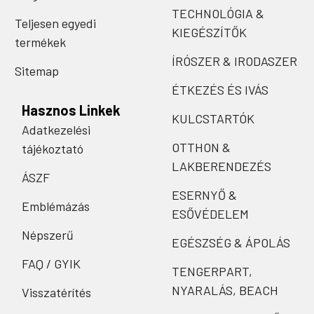
TECHNOLÓGIA &
Teljesen egyedi
KIEGÉSZÍTŐK
termékek
ÍRÓSZER & IRODASZER
Sitemap
ÉTKEZÉS ÉS IVÁS
Hasznos Linkek
KULCSTARTÓK
Adatkezelési
OTTHON &
tájékoztató
LAKBERENDEZÉS
ÁSZF
ESERNYŐ &
Emblémázás
ESŐVÉDELEM
Népszerű
EGÉSZSÉG & ÁPOLÁS
FAQ / GYIK
TENGERPART,
NYARALÁS, BEACH
Visszatérítés