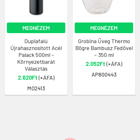
MEGNÉZEM
MEGNÉZEM
Duplafalú
Grobina Üveg Thermo
Újrahasznosított Acél
Bögre Bambusz Fedővel
Palack 500ml -
– 350 ml
Környezetbarát
2.052Ft
(+ÁFA)
Választás
AP800443
2.620Ft
(+ÁFA)
MO2413