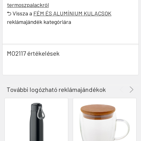
termoszpalackról
⮌ Vissza a
FÉM ÉS ALUMÍNIUM KULACSOK
reklámajándék kategóriára
MO2117 értékelések
További logózható reklámajándékok