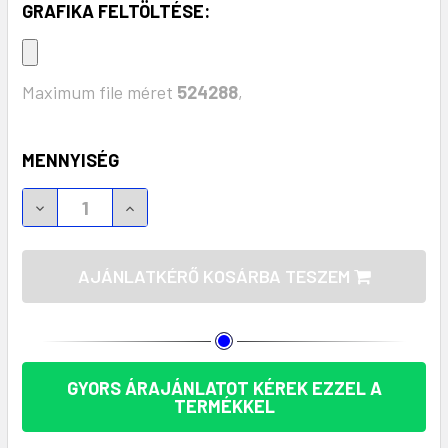
GRAFIKA FELTÖLTÉSE:
Maximum file méret
524288
,
KÉSZLET:
MENNYISÉG
TONIA DUPLAFALÚ TERMOSZPALACK 420 ML - BIZ
TONIA DUPLAFALÚ TERMOSZPALACK 420
AJÁNLATKÉRŐ KOSÁRBA TESZEM
GYORS ÁRAJÁNLATOT KÉREK EZZEL A
TERMÉKKEL