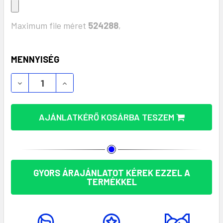
Maximum file méret
524288
,
KÉSZLET:
MENNYISÉG
TIMBU UNISEX POLIÉSZTER KALAP - ELEGÁNS SZA
TIMBU UNISEX POLIÉSZTER KALAP - EL
AJÁNLATKÉRŐ KOSÁRBA TESZEM
GYORS ÁRAJÁNLATOT KÉREK EZZEL A
TERMÉKKEL