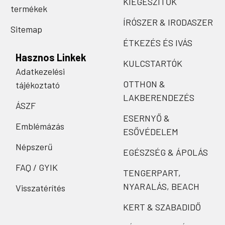
KIEGÉSZÍTŐK
termékek
ÍRÓSZER & IRODASZER
Sitemap
ÉTKEZÉS ÉS IVÁS
Hasznos Linkek
KULCSTARTÓK
Adatkezelési
OTTHON &
tájékoztató
LAKBERENDEZÉS
ÁSZF
ESERNYŐ &
Emblémázás
ESŐVÉDELEM
Népszerű
EGÉSZSÉG & ÁPOLÁS
FAQ / GYIK
TENGERPART,
NYARALÁS, BEACH
Visszatérítés
KERT & SZABADIDŐ