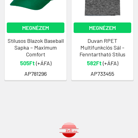
MEGNÉZEM
MEGNÉZEM
Stílusos Blazok Baseball
Duvan RPET
Sapka – Maximum
Multifunkciós Sál -
Comfort
Fenntartható Stílus
505Ft
(+ÁFA)
582Ft
(+ÁFA)
AP781296
AP733455