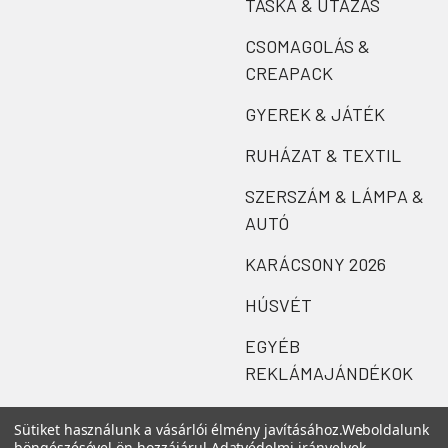
TÁSKA & UTAZÁS
CSOMAGOLÁS &
CREAPACK
GYEREK & JÁTÉK
RUHÁZAT & TEXTIL
SZERSZÁM & LÁMPA &
AUTÓ
KARÁCSONY 2026
HÚSVÉT
EGYÉB
REKLÁMAJÁNDÉKOK
Sütiket használunk a vásárlói élmény javításához.
Weboldalunk
böngészésével ön hozzájárul
Adatvédelmi irányelvek
.