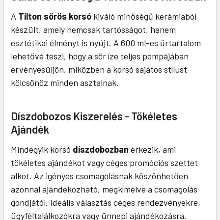
A
Tilton sörös korsó
kiváló minőségű kerámiából
készült, amely nemcsak tartósságot, hanem
esztétikai élményt is nyújt. A 600 ml-es űrtartalom
lehetővé teszi, hogy a sör íze teljes pompájában
érvényesüljön, miközben a korsó sajátos stílust
kölcsönöz minden asztalnak.
Díszdobozos Kiszerelés - Tökéletes
Ajándék
Mindegyik korsó
díszdobozban
érkezik, ami
tökéletes ajándékot vagy céges promóciós szettet
alkot. Az igényes csomagolásnak köszönhetően
azonnal ajándékozható, megkímélve a csomagolás
gondjától. Ideális választás céges rendezvényekre,
ügyféltalálkozókra vagy ünnepi ajándékozásra.