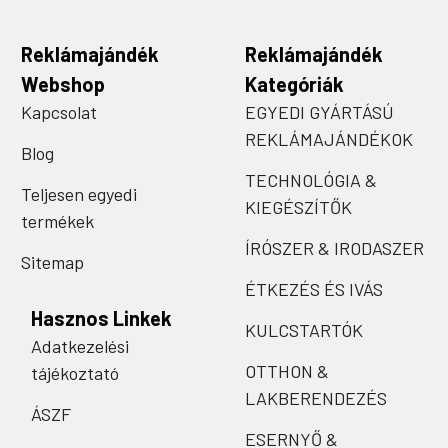
Reklámajándék
Reklámajándék
Webshop
Kategóriák
Kapcsolat
EGYEDI GYÁRTÁSÚ
REKLÁMAJÁNDÉKOK
Blog
TECHNOLÓGIA &
Teljesen egyedi
KIEGÉSZÍTŐK
termékek
ÍRÓSZER & IRODASZER
Sitemap
ÉTKEZÉS ÉS IVÁS
Hasznos Linkek
KULCSTARTÓK
Adatkezelési
OTTHON &
tájékoztató
LAKBERENDEZÉS
ÁSZF
ESERNYŐ &