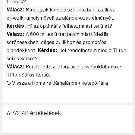
termék?
Válasz:
Mindegyik korsó díszdobozban szállítva
érkezik, amely növeli az ajándékozás élményét.
Kérdés:
Mi az optimális felhasználási terület?
Válasz:
A 600 ml-es űrtartalom miatt ideális
sörözésekhez, céges bulikhoz és promóciós
ajándékként.
Kérdés:
Hol rendelhetem meg a Tilton
sörös korsót?
Válasz:
Rendeléshez látogass el a weboldalunkra:
Tilton Sörös Korsó
.
⮌ Vissza a
Home
reklámajándék kategóriára
AP721411 értékelések