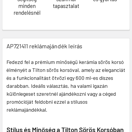
minden
tapasztalat
rendelésnél
AP721411 reklámajándék leírás
Fedezd fel a prémium minőségű kerámia sörös korsó
élményét a Tilton sörös korsóval, amely az eleganciát
és a funkcionalitást ötvözi egy 600 ml-es díszes
darabban. Ideális választás, ha valami igazán
különlegeset szeretnél ajándékozni vagy a céged
promócióját feldobni ezzel a stílusos
reklámajándékkal.
Stílus és Minőség a Tilton Sörös Korsóban