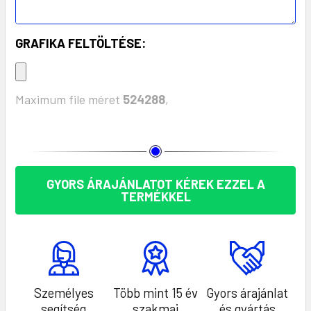
GRAFIKA FELTÖLTÉSE:
Maximum file méret
524288
,
KÉSZLET:
GYORS ÁRAJÁNLATOT KÉREK EZZEL A
TERMÉKKEL
Személyes
Több mint 15 év
Gyors árajánlat
segítség
szakmai
és gyártás