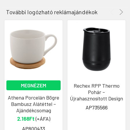
További logózható reklámajándékok
MEGNÉZEM
Rechex RPP Thermo
Pohár –
Athena Porcelán Bögre
Újrahasznosított Design
Bambusz Alátéttel –
AP735566
Ajándékcsomag
2.168Ft
(+ÁFA)
AP800433