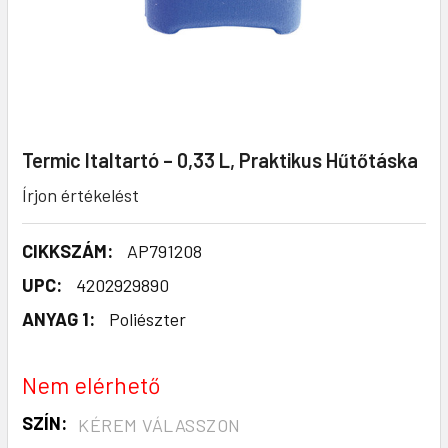
Termic Italtartó – 0,33 L, Praktikus Hűtőtáska
Írjon értékelést
CIKKSZÁM:
AP791208
UPC:
4202929890
ANYAG 1:
Poliészter
Nem elérhető
SZÍN:
KÉREM VÁLASSZON