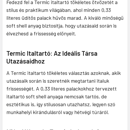
Fedezd fel a Termic italtartó tökéletes ötvözetét a
stílus és praktikum világában, ahol minden 0,33
literes üdítős palack hűvös marad. A kiváló minőségű
soft shell anyag biztosítja, hogy utazásaid során is
élvezhesd a frissesség előnyeit.
Termic Italtartó: Az Ideális Társa
Utazásaidhoz
A Termic italtartó tökéletes választás azoknak, akik
utazásaik során is szeretnék megtartani italuk
frissességét. A 0,33 literes palackokhoz tervezett
italtartó soft shell anyaga nemcsak tartós, de
esztétikus is, így stílusosan utazhatsz, legyen szó
munkahelyi kirándulásról vagy hétvégi túráról.