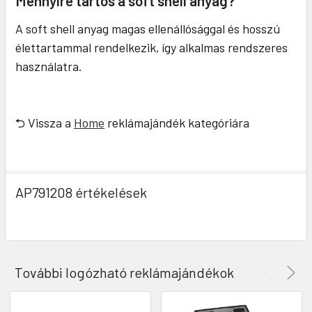
Mennyire tartós a soft shell anyag?
A soft shell anyag magas ellenállósággal és hosszú
élettartammal rendelkezik, így alkalmas rendszeres
használatra.
⮌ Vissza a
Home
reklámajándék kategóriára
AP791208 értékelések
További logózható reklámajándékok