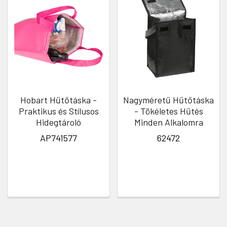
Hobart Hűtőtáska -
Nagyméretű Hűtőtáska
Praktikus és Stílusos
- Tökéletes Hűtés
Hidegtároló
Minden Alkalomra
AP741577
62472