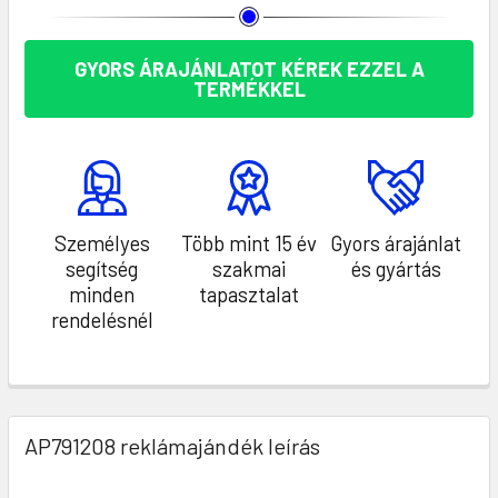
KÉSZLET:
GYORS ÁRAJÁNLATOT KÉREK EZZEL A
TERMÉKKEL
Személyes
Több mint 15 év
Gyors árajánlat
segítség
szakmai
és gyártás
minden
tapasztalat
rendelésnél
AP791208 reklámajándék leírás