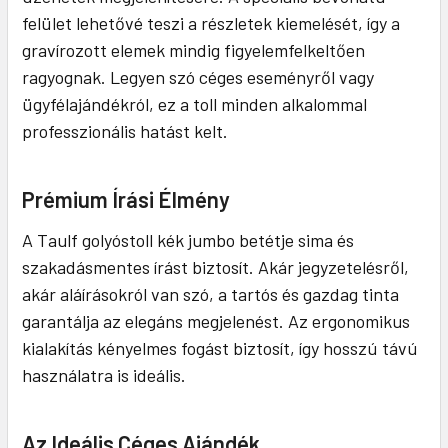
felület lehetővé teszi a részletek kiemelését, így a
gravírozott elemek mindig figyelemfelkeltően
ragyognak. Legyen szó céges eseményről vagy
ügyfélajándékról, ez a toll minden alkalommal
professzionális hatást kelt.
Prémium Írási Élmény
A Taulf golyóstoll kék jumbo betétje sima és
szakadásmentes írást biztosít. Akár jegyzetelésről,
akár aláírásokról van szó, a tartós és gazdag tinta
garantálja az elegáns megjelenést. Az ergonomikus
kialakítás kényelmes fogást biztosít, így hosszú távú
használatra is ideális.
Az Ideális Céges Ajándék