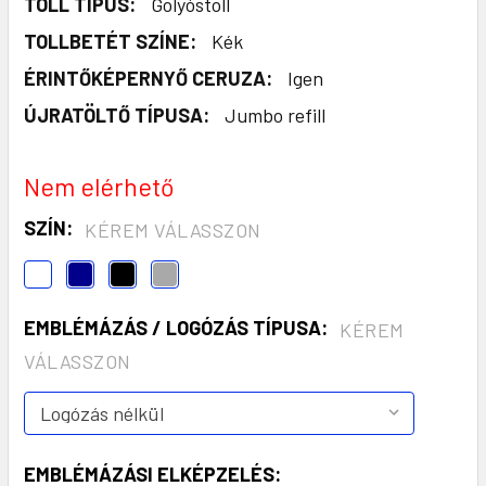
TOLL TÍPUS:
Golyóstoll
TOLLBETÉT SZÍNE:
Kék
ÉRINTŐKÉPERNYŐ CERUZA:
Igen
ÚJRATÖLTŐ TÍPUSA:
Jumbo refill
Nem elérhető
SZÍN:
KÉREM VÁLASSZON
EMBLÉMÁZÁS / LOGÓZÁS TÍPUSA:
KÉREM
VÁLASSZON
EMBLÉMÁZÁSI ELKÉPZELÉS: