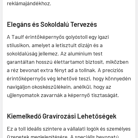
reklámajándékhoz.
Elegáns és Sokoldalú Tervezés
A Taulf érintőképernyős golyóstoll egy igazi
stílusikon, amelyet a letisztult dizájn és a
sokoldalúság jellemez. Az alumínium test
garantáltan hosszú élettartamot biztosít, miközben
a réz bevonat extra fényt ad a tollnak. A precíziós
érintőképernyős vég lehetővé teszi, hogy könnyedén
navigáljon okoskészülékein, anélkül, hogy az
ujjlenyomatok zavarnák a képernyő tisztaságát.
Kiemelkedő Gravírozási Lehetőségek
Ez a toll ideális színtere a vállalati logók és személyes
üzenetek megjelenítésére. A speciális bevonatú