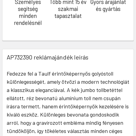
Személyes
Több mint 15 év
Gyors árajánlat
segítség
szakmai
és gyártás
minden
tapasztalat
rendelésnél
AP732390 reklámajándék leírás
Fedezze fel a Taulf érintőképernyős golyóstoll
különlegességét, amely ötvözi a modern technológiát
a klasszikus eleganciával. A kék jumbo tollbetéttel
ellátott, réz bevonatú alumínium toll nem csupán
írásra termett, hanem érintőképernyők kezelésére is
kiváló eszköz. Különleges bevonata gondoskodik
arról, hogy a gravírozott embléma mindig fényesen
tündököljön, így tökéletes választás minden céges