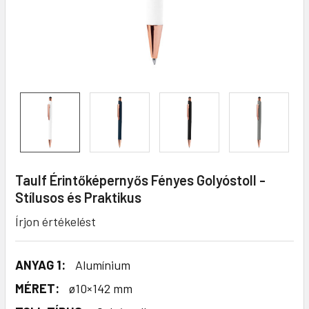
Taulf Érintőképernyős Fényes Golyóstoll -
Stílusos és Praktikus
Írjon értékelést
ANYAG 1:
Alumínium
MÉRET:
ø10×142 mm