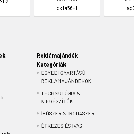
202
cx1456-1
ap
ék
Reklámajándék
Kategóriák
EGYEDI GYÁRTÁSÚ
REKLÁMAJÁNDÉKOK
TECHNOLÓGIA &
di
KIEGÉSZÍTŐK
ÍRÓSZER & IRODASZER
ÉTKEZÉS ÉS IVÁS