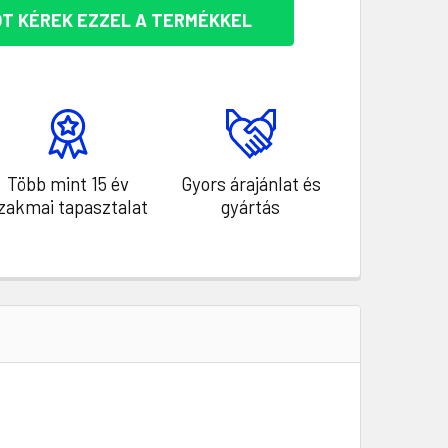
T KÉREK EZZEL A TERMÉKKEL
Több mint 15 év
Gyors árajánlat és
zakmai tapasztalat
gyártás