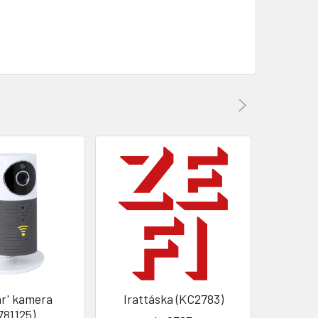
r' kamera
Irattáska (KC2783)
Ketul 
781125)
(