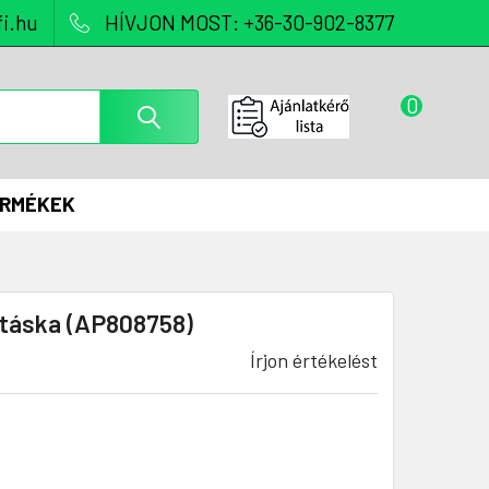
i.hu
HÍVJON MOST: +36-30-902-8377
0
ERMÉKEK
rtáska (AP808758)
Írjon értékelést