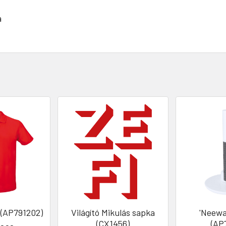
a
 (AP791202)
Világító Mikulás sapka
'Neewa
(CX1456)
(AP