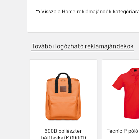
⮌ Vissza a
Home
reklámajándék kategóriár
További logózható reklámajándékok
600D poliészter
Tecnic P póló
hátitáska (MO9001)