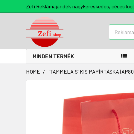
Zefi Reklámajándék nagykereskedés, céges log
Keresés
MINDEN TERMÉK
HOME
'TAMMELA S' KIS PAPÍRTÁSKA (AP80