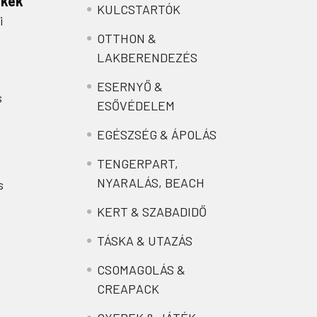
nkek
KULCSTARTÓK
i
OTTHON &
LAKBERENDEZÉS
ESERNYŐ &
s
ESŐVÉDELEM
EGÉSZSÉG & ÁPOLÁS
TENGERPART,
NYARALÁS, BEACH
s
KERT & SZABADIDŐ
TÁSKA & UTAZÁS
CSOMAGOLÁS &
CREAPACK