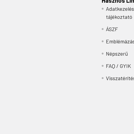
Hasznos Li
Adatkezelés
tájékoztató
ÁSZF
Emblémázá
Népszerű
FAQ / GYIK
Visszatéríté