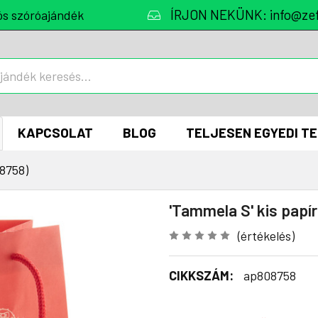
ÍRJON NEKÜNK: info@zef
ós szóróajándék
KAPCSOLAT
BLOG
TELJESEN EGYEDI T
8758)
'Tammela S' kis papí
(értékelés)
CIKKSZÁM:
ap808758