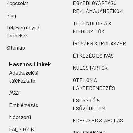
Kapcsolat
EGYEDI GYÁRTÁSÚ
REKLÁMAJÁNDÉKOK
Blog
TECHNOLÓGIA &
Teljesen egyedi
KIEGÉSZÍTŐK
termékek
ÍRÓSZER & IRODASZER
Sitemap
ÉTKEZÉS ÉS IVÁS
Hasznos Linkek
KULCSTARTÓK
Adatkezelési
OTTHON &
tájékoztató
LAKBERENDEZÉS
ÁSZF
ESERNYŐ &
Emblémázás
ESŐVÉDELEM
Népszerű
EGÉSZSÉG & ÁPOLÁS
FAQ / GYIK
TENGERPART,