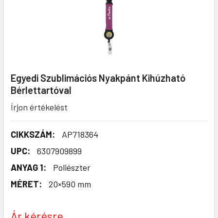
Egyedi Szublimációs Nyakpánt Kihúzható
Bérlettartóval
Írjon értékelést
CIKKSZÁM:
AP718364
UPC:
6307909899
ANYAG 1:
Poliészter
MÉRET:
20×590 mm
Ár kérésre