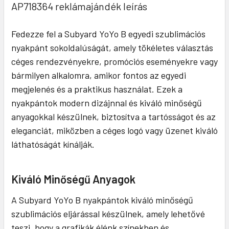
AP718364 reklámajándék leírás
Fedezze fel a Subyard YoYo B egyedi szublimációs
nyakpánt sokoldalúságát, amely tökéletes választás
céges rendezvényekre, promóciós eseményekre vagy
bármilyen alkalomra, amikor fontos az egyedi
megjelenés és a praktikus használat. Ezek a
nyakpántok modern dizájnnal és kiváló minőségű
anyagokkal készülnek, biztosítva a tartósságot és az
eleganciát, miközben a céges logó vagy üzenet kiváló
láthatóságát kínálják.
Kiváló Minőségű Anyagok
A Subyard YoYo B nyakpántok kiváló minőségű
szublimációs eljárással készülnek, amely lehetővé
teszi, hogy a grafikák élénk színekben és