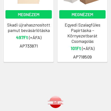
MEGNÉZEM
MEGNÉZEM
Skadi újrahasznosított
Egyedi Szalagfüles
pamut bevásárlótáska
Papírtáska -
Környezetbarát
497Ft
(+ÁFA)
Csomagolás
AP733871
101Ft
(+ÁFA)
AP718509