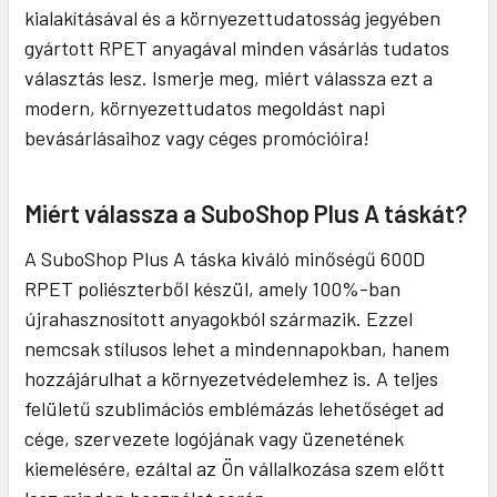
kialakításával és a környezettudatosság jegyében
gyártott RPET anyagával minden vásárlás tudatos
választás lesz. Ismerje meg, miért válassza ezt a
modern, környezettudatos megoldást napi
bevásárlásaihoz vagy céges promócióira!
Miért válassza a SuboShop Plus A táskát?
A SuboShop Plus A táska kiváló minőségű 600D
RPET poliészterből készül, amely 100%-ban
újrahasznosított anyagokból származik. Ezzel
nemcsak stílusos lehet a mindennapokban, hanem
hozzájárulhat a környezetvédelemhez is. A teljes
felületű szublimációs emblémázás lehetőséget ad
cége, szervezete logójának vagy üzenetének
kiemelésére, ezáltal az Ön vállalkozása szem előtt