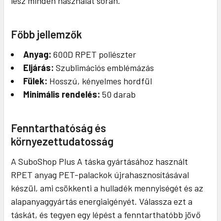
lesz minden használat során.
Főbb jellemzők
Anyag:
600D RPET poliészter
Eljárás:
Szublimációs emblémázás
Fülek:
Hosszú, kényelmes hordfül
Minimális rendelés:
50 darab
Fenntarthatóság és
környezettudatosság
A SuboShop Plus A táska gyártásához használt
RPET anyag PET-palackok újrahasznosításával
készül, ami csökkenti a hulladék mennyiségét és az
alapanyaggyártás energiaigényét. Válassza ezt a
táskát, és tegyen egy lépést a fenntarthatóbb jövő