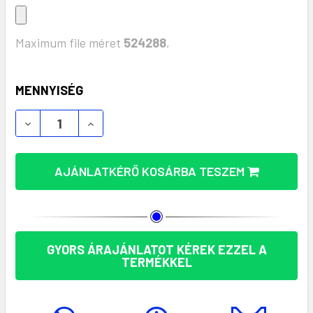
Maximum file méret
524288
,
KÉSZLET:
MENNYISÉG
SUBOSHOP PLUS: EGYEDI RPET BEVÁSÁRLÓTÁSKA 
SUBOSHOP PLUS: EGYEDI RPET BEVÁSÁ
AJÁNLATKÉRŐ KOSÁRBA TESZEM
GYORS ÁRAJÁNLATOT KÉREK EZZEL A
TERMÉKKEL