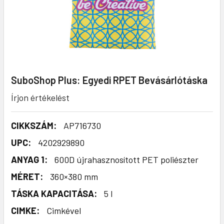
SuboShop Plus: Egyedi RPET Bevásárlótáska
Írjon értékelést
CIKKSZÁM:
AP716730
UPC:
4202929890
ANYAG 1:
600D újrahasznosított PET poliészter
MÉRET:
360×380 mm
TÁSKA KAPACITÁSA:
5 l
CIMKE:
Cimkével