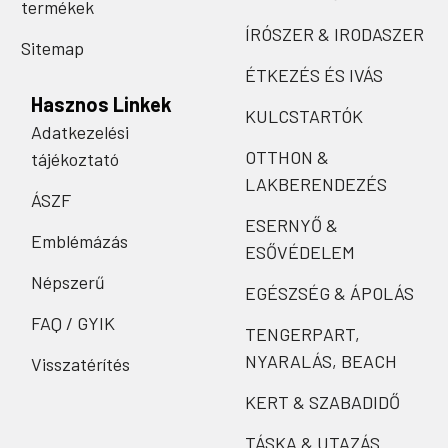
termékek
ÍRÓSZER & IRODASZER
Sitemap
ÉTKEZÉS ÉS IVÁS
Hasznos Linkek
KULCSTARTÓK
Adatkezelési
OTTHON &
tájékoztató
LAKBERENDEZÉS
ÁSZF
ESERNYŐ &
Emblémázás
ESŐVÉDELEM
Népszerű
EGÉSZSÉG & ÁPOLÁS
FAQ / GYIK
TENGERPART,
NYARALÁS, BEACH
Visszatérítés
KERT & SZABADIDŐ
TÁSKA & UTAZÁS