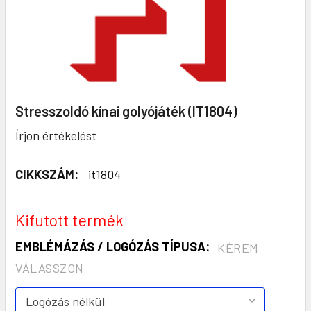
Stresszoldó kínai golyójáték (IT1804)
Írjon értékelést
CIKKSZÁM:
it1804
Kifutott termék
EMBLÉMÁZÁS / LOGÓZÁS TÍPUSA:
KÉREM
VÁLASSZON