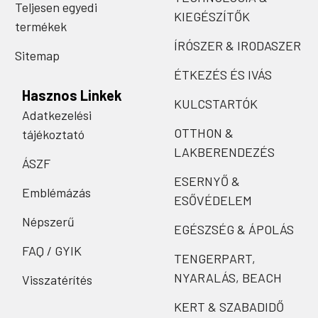
Teljesen egyedi
KIEGÉSZÍTŐK
termékek
ÍRÓSZER & IRODASZER
Sitemap
ÉTKEZÉS ÉS IVÁS
Hasznos Linkek
KULCSTARTÓK
Adatkezelési
OTTHON &
tájékoztató
LAKBERENDEZÉS
ÁSZF
ESERNYŐ &
Emblémázás
ESŐVÉDELEM
Népszerű
EGÉSZSÉG & ÁPOLÁS
FAQ / GYIK
TENGERPART,
NYARALÁS, BEACH
Visszatérítés
KERT & SZABADIDŐ