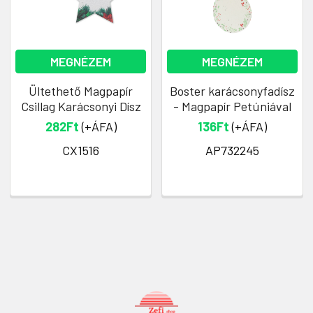
MEGNÉZEM
MEGNÉZEM
Ültethető Magpapír
Boster karácsonyfadísz
Csillag Karácsonyi Dísz
- Magpapír Petúniával
282Ft
(+ÁFA)
136Ft
(+ÁFA)
CX1516
AP732245