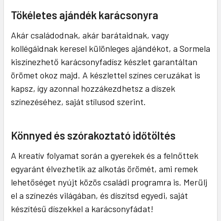
Tökéletes ajándék karácsonyra
Akár családodnak, akár barátaidnak, vagy
kollégáidnak keresel különleges ajándékot, a Sormela
kiszínezhető karácsonyfadísz készlet garantáltan
örömet okoz majd. A készlettel színes ceruzákat is
kapsz, így azonnal hozzákezdhetsz a díszek
színezéséhez, saját stílusod szerint.
Könnyed és szórakoztató időtöltés
A kreatív folyamat során a gyerekek és a felnőttek
egyaránt élvezhetik az alkotás örömét, ami remek
lehetőséget nyújt közös családi programra is. Merülj
el a színezés világában, és díszítsd egyedi, saját
készítésű díszekkel a karácsonyfádat!