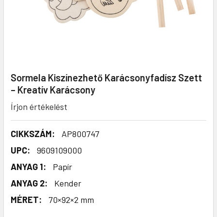
Sormela Kiszínezhető Karácsonyfadísz Szett
– Kreatív Karácsony
Írjon értékelést
CIKKSZÁM:
AP800747
UPC:
9609109000
ANYAG 1:
Papír
ANYAG 2:
Kender
MÉRET:
70×92×2 mm