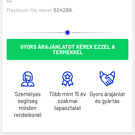
Maximum file méret
524288
,
KÉSZLET:
GYORS ÁRAJÁNLATOT KÉREK EZZEL A
TERMÉKKEL
Személyes
Több mint 15 év
Gyors árajánlat
segítség
szakmai
és gyártás
minden
tapasztalat
rendelésnél