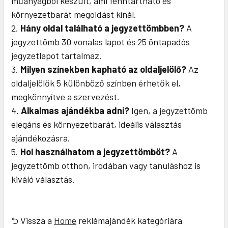
műanyagból készült, ami fenntartható és
környezetbarát megoldást kínál.
Hány oldal található a jegyzettömbben?
A
jegyzettömb 30 vonalas lapot és 25 öntapadós
jegyzetlapot tartalmaz.
Milyen színekben kapható az oldaljelölő?
Az
oldaljelölők 5 különböző színben érhetők el,
megkönnyítve a szervezést.
Alkalmas ajándékba adni?
Igen, a jegyzettömb
elegáns és környezetbarát, ideális választás
ajándékozásra.
Hol használhatom a jegyzettömböt?
A
jegyzettömb otthon, irodában vagy tanuláshoz is
kiváló választás.
⮌ Vissza a
Home
reklámajándék kategóriára