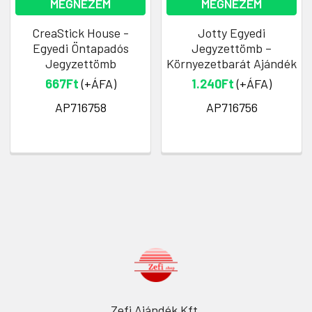
MEGNÉZEM
MEGNÉZEM
CreaStick House -
Jotty Egyedi
Egyedi Öntapadós
Jegyzettömb –
Jegyzettömb
Környezetbarát Ajándék
667Ft
(+ÁFA)
1.240Ft
(+ÁFA)
AP716758
AP716756
Zefi Ajándék Kft.