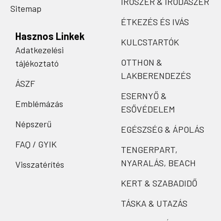
ÍRÓSZER & IRODASZER
Sitemap
ÉTKEZÉS ÉS IVÁS
Hasznos Linkek
KULCSTARTÓK
Adatkezelési
OTTHON &
tájékoztató
LAKBERENDEZÉS
ÁSZF
ESERNYŐ &
Emblémázás
ESŐVÉDELEM
Népszerű
EGÉSZSÉG & ÁPOLÁS
FAQ / GYIK
TENGERPART,
NYARALÁS, BEACH
Visszatérítés
KERT & SZABADIDŐ
TÁSKA & UTAZÁS