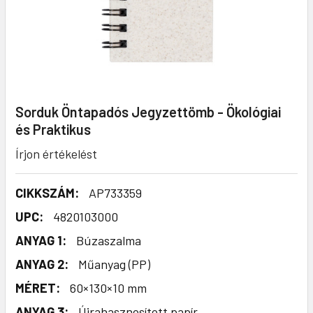
Sorduk Öntapadós Jegyzettömb - Ökológiai
és Praktikus
Írjon értékelést
CIKKSZÁM:
AP733359
UPC:
4820103000
ANYAG 1:
Búzaszalma
ANYAG 2:
Műanyag (PP)
MÉRET:
60×130×10 mm
ANYAG 3:
Újrahasznosított papír