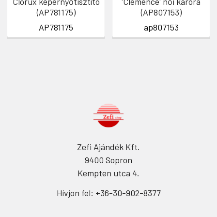
Clorux képernyőtisztító
'Clemence' női karóra
(AP781175)
(AP807153)
AP781175
ap807153
Zefi Ajándék Kft.
9400 Sopron
Kempten utca 4.
Hívjon fel: +36-30-902-8377