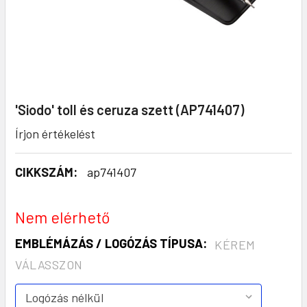
'Siodo' toll és ceruza szett (AP741407)
Írjon értékelést
CIKKSZÁM:
ap741407
Nem elérhető
EMBLÉMÁZÁS / LOGÓZÁS TÍPUSA:
KÉREM
VÁLASSZON