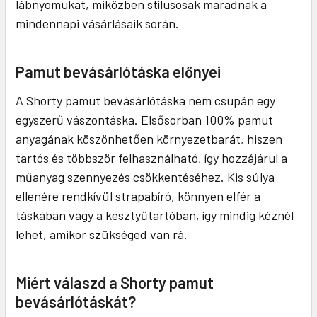
lábnyomukat, miközben stílusosak maradnak a
mindennapi vásárlásaik során.
Pamut bevásárlótáska előnyei
A Shorty pamut bevásárlótáska nem csupán egy
egyszerű vászontáska. Elsősorban 100% pamut
anyagának köszönhetően környezetbarát, hiszen
tartós és többször felhasználható, így hozzájárul a
műanyag szennyezés csökkentéséhez. Kis súlya
ellenére rendkívül strapabíró, könnyen elfér a
táskában vagy a kesztyűtartóban, így mindig kéznél
lehet, amikor szükséged van rá.
Miért válaszd a Shorty pamut
bevásárlótáskát?