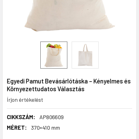
Egyedi Pamut Bevásárlótáska – Kényelmes és
Környezettudatos Választás
Írjon értékelést
CIKKSZÁM:
AP806609
MÉRET:
370×410 mm