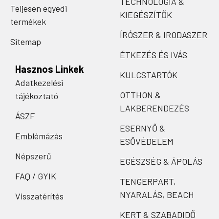
TECHNOLÓGIA &
Teljesen egyedi
KIEGÉSZÍTŐK
termékek
ÍRÓSZER & IRODASZER
Sitemap
ÉTKEZÉS ÉS IVÁS
Hasznos Linkek
KULCSTARTÓK
Adatkezelési
OTTHON &
tájékoztató
LAKBERENDEZÉS
ÁSZF
ESERNYŐ &
Emblémázás
ESŐVÉDELEM
Népszerű
EGÉSZSÉG & ÁPOLÁS
FAQ / GYIK
TENGERPART,
NYARALÁS, BEACH
Visszatérítés
KERT & SZABADIDŐ