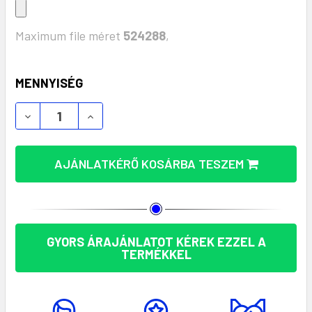
Maximum file méret
524288
,
KÉSZLET:
MENNYISÉG
EGYEDI PAMUT BEVÁSÁRLÓTÁSKA – KÉNYELMES É
EGYEDI PAMUT BEVÁSÁRLÓTÁSKA – KÉN
AJÁNLATKÉRŐ KOSÁRBA TESZEM
GYORS ÁRAJÁNLATOT KÉREK EZZEL A
TERMÉKKEL