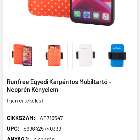
Runfree Egyedi Karpántos Mobiltartó -
Neoprén Kényelem
Írjon értékelést
CIKKSZÁM:
AP716547
UPC:
5996425740339
ANYAG 1:
Neoprén