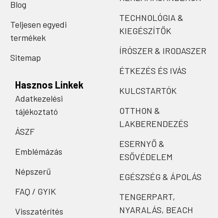
Blog
TECHNOLÓGIA &
Teljesen egyedi
KIEGÉSZÍTŐK
termékek
ÍRÓSZER & IRODASZER
Sitemap
ÉTKEZÉS ÉS IVÁS
Hasznos Linkek
KULCSTARTÓK
Adatkezelési
OTTHON &
tájékoztató
LAKBERENDEZÉS
ÁSZF
ESERNYŐ &
Emblémázás
ESŐVÉDELEM
Népszerű
EGÉSZSÉG & ÁPOLÁS
FAQ / GYIK
TENGERPART,
NYARALÁS, BEACH
Visszatérítés