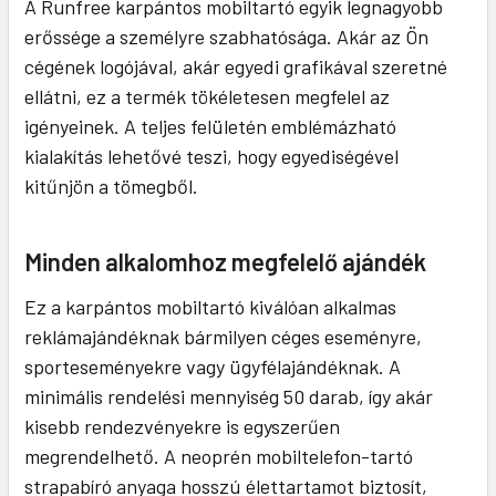
A Runfree karpántos mobiltartó egyik legnagyobb
erőssége a személyre szabhatósága. Akár az Ön
cégének logójával, akár egyedi grafikával szeretné
ellátni, ez a termék tökéletesen megfelel az
igényeinek. A teljes felületén emblémázható
kialakítás lehetővé teszi, hogy egyediségével
kitűnjön a tömegből.
Minden alkalomhoz megfelelő ajándék
Ez a karpántos mobiltartó kiválóan alkalmas
reklámajándéknak bármilyen céges eseményre,
sporteseményekre vagy ügyfélajándéknak. A
minimális rendelési mennyiség 50 darab, így akár
kisebb rendezvényekre is egyszerűen
megrendelhető. A neoprén mobiltelefon-tartó
strapabíró anyaga hosszú élettartamot biztosít,