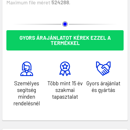
Maximum file méret
524288
,
KÉSZLET:
GYORS ÁRAJÁNLATOT KÉREK EZZEL A
TERMÉKKEL
Személyes
Több mint 15 év
Gyors árajánlat
segítség
szakmai
és gyártás
minden
tapasztalat
rendelésnél