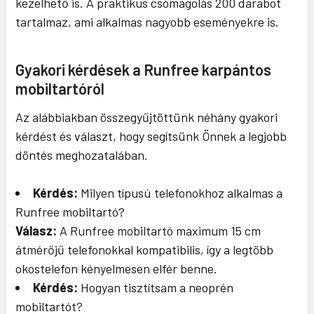
kezelhető is. A praktikus csomagolás 200 darabot
tartalmaz, ami alkalmas nagyobb eseményekre is.
Gyakori kérdések a Runfree karpántos
mobiltartóról
Az alábbiakban összegyűjtöttünk néhány gyakori
kérdést és választ, hogy segítsünk Önnek a legjobb
döntés meghozatalában.
Kérdés:
Milyen típusú telefonokhoz alkalmas a
Runfree mobiltartó?
Válasz:
A Runfree mobiltartó maximum 15 cm
átmérőjű telefonokkal kompatibilis, így a legtöbb
okostelefon kényelmesen elfér benne.
Kérdés:
Hogyan tisztítsam a neoprén
mobiltartót?