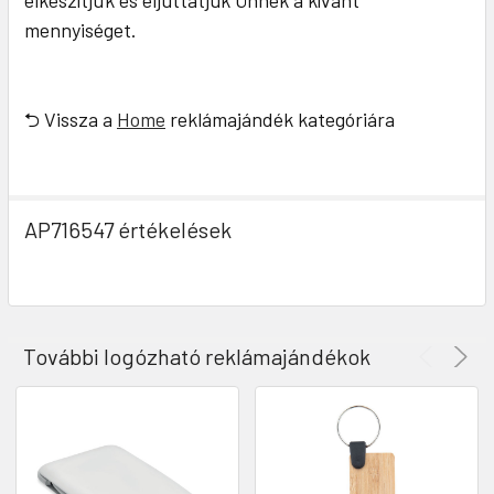
elkészítjük és eljuttatjuk Önnek a kívánt
mennyiséget.
⮌ Vissza a
Home
reklámajándék kategóriára
AP716547 értékelések
További logózható reklámajándékok