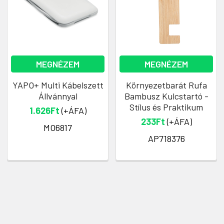
MEGNÉZEM
MEGNÉZEM
YAPO+ Multi Kábelszett
Környezetbarát Rufa
Állvánnyal
Bambusz Kulcstartó -
Stílus és Praktikum
1.626Ft
(+ÁFA)
233Ft
(+ÁFA)
MO6817
AP718376