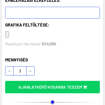
EMBLÉMÁZÁSI ELKÉPZELÉS:
GRAFIKA FELTÖLTÉSE:
Maximum file méret
524288
,
KÉSZLET:
MENNYISÉG
ROSEUX PAMUT KAFTÁN – UNIVERZÁLIS MÉRET, K
ROSEUX PAMUT KAFTÁN – UNIVERZÁLIS
AJÁNLATKÉRŐ KOSÁRBA TESZEM