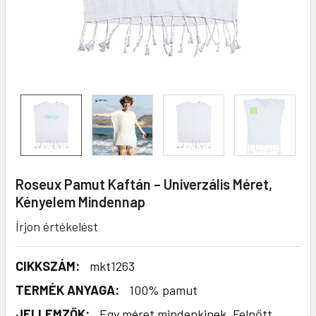
Roseux Pamut Kaftán – Univerzális Méret,
Kényelem Mindennap
Írjon értékelést
CIKKSZÁM:
mkt1263
TERMÉK ANYAGA:
100% pamut
JELLEMZŐK:
Egy méret mindenkinek. Felnőtt