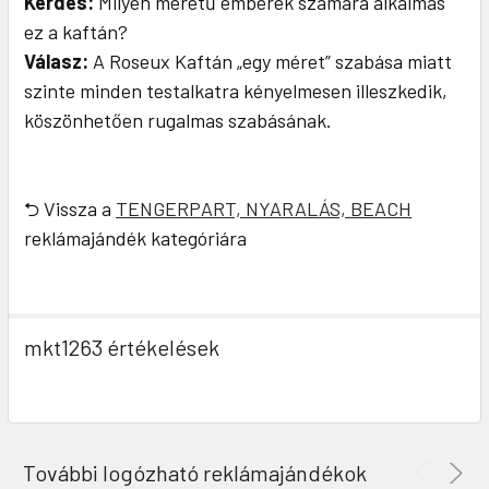
Kérdés:
Milyen méretű emberek számára alkalmas
ez a kaftán?
Válasz:
A Roseux Kaftán „egy méret” szabása miatt
szinte minden testalkatra kényelmesen illeszkedik,
köszönhetően rugalmas szabásának.
⮌ Vissza a
TENGERPART, NYARALÁS, BEACH
reklámajándék kategóriára
mkt1263 értékelések
További logózható reklámajándékok