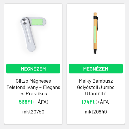
MEGNÉZEM
MEGNÉZEM
Glitzo Mágneses
Melky Bambusz
Telefonállvány – Elegáns
Golyóstoll Jumbo
és Praktikus
Utántöltő
539Ft
(+ÁFA)
174Ft
(+ÁFA)
mkt20750
mkt20649