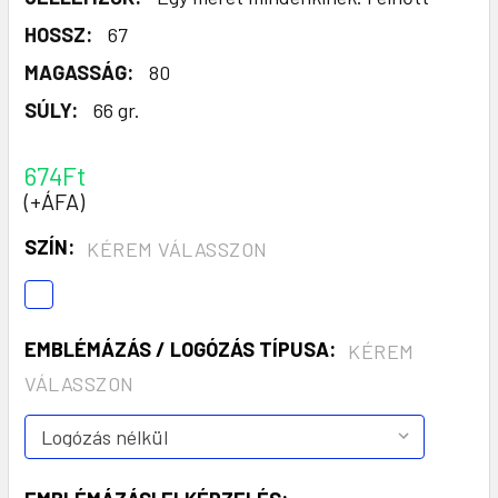
HOSSZ:
67
MAGASSÁG:
80
SÚLY:
66 gr.
674Ft
(+ÁFA)
SZÍN:
KÉREM VÁLASSZON
EMBLÉMÁZÁS / LOGÓZÁS TÍPUSA:
KÉREM
VÁLASSZON