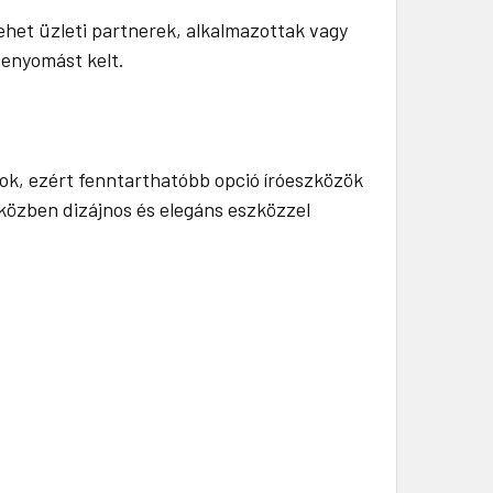
ehet üzleti partnerek, alkalmazottak vagy
benyomást kelt.
k, ezért fenntarthatóbb opció íróeszközök
iközben dizájnos és elegáns eszközzel