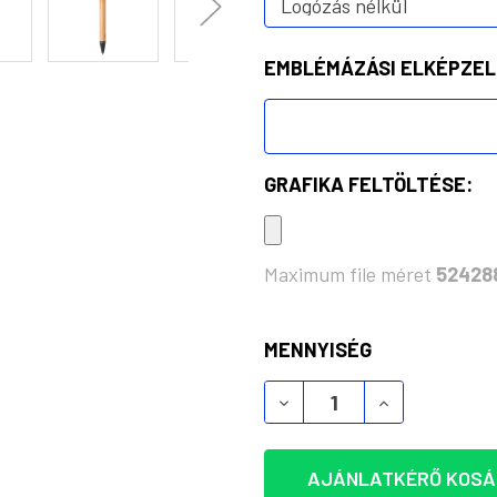
EMBLÉMÁZÁSI ELKÉPZEL
GRAFIKA FELTÖLTÉSE:
Maximum file méret
52428
KÉSZLET:
MENNYISÉG
ROAK BAMBUSZ GOLYÓST
ROAK BAMBUS
AJÁNLATKÉRŐ KOSÁ