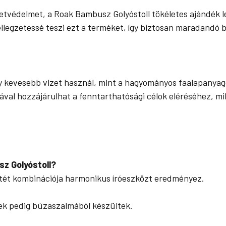
etvédelmet, a Roak Bambusz Golyóstoll tökéletes ajándék l
legzetessé teszi ezt a terméket, így biztosan maradandó 
kevesebb vizet használ, mint a hagyományos faalapanyago
ával hozzájárulhat a fenntarthatósági célok eléréséhez, m
z Golyóstoll?
etét kombinációja harmonikus íróeszközt eredményez.
zek pedig búzaszalmából készültek.