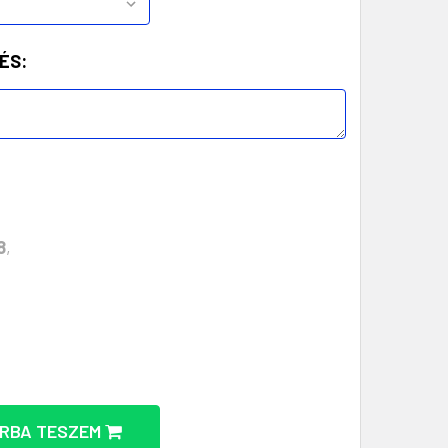
ÉS:
8
,
OLL - KÖRNYEZETBARÁT ELEGANCIA MENNYISÉGÉNEK 
Z GOLYÓSTOLL - KÖRNYEZETBARÁT ELEGANCIA MENNY
RBA TESZEM