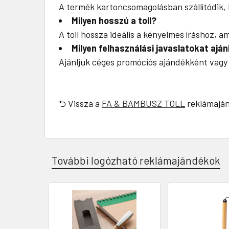
A termék kartoncsomagolásban szállítódik
Milyen hosszú a toll?
A toll hossza ideális a kényelmes íráshoz, a
Milyen felhasználási javaslatokat aj
Ajánljuk céges promóciós ajándékként vagy 
⮌ Vissza a
FA & BAMBUSZ TOLL
reklámaján
További logózható reklámajándékok