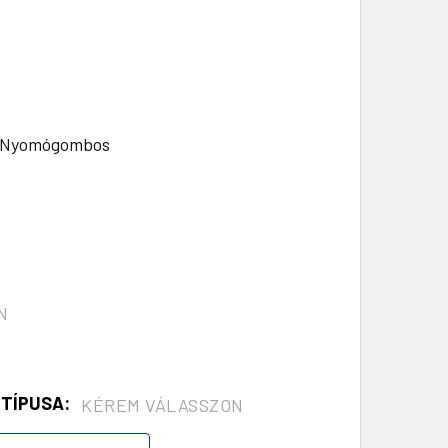
Nyomógombos
N
 TÍPUSA:
KÉREM VÁLASSZON