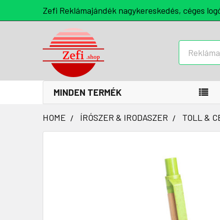
Zefi Reklámajándék nagykereskedés, céges log
Keresés
MINDEN TERMÉK
HOME
ÍRÓSZER & IRODASZER
TOLL & 