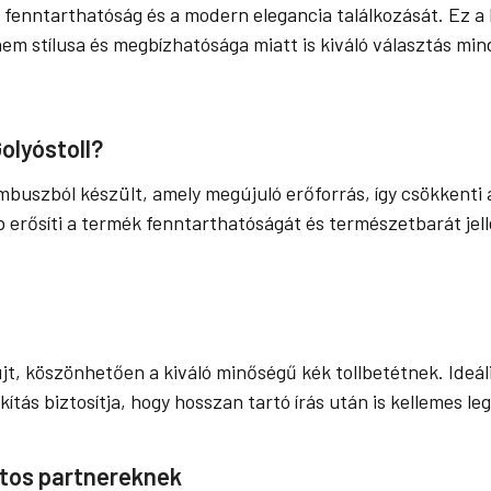
 fenntarthatóság és a modern elegancia találkozását. Ez a
m stílusa és megbízhatósága miatt is kiváló választás min
olyóstoll?
uszból készült, amely megújuló erőforrás, így csökkenti a
erősíti a termék fenntarthatóságát és természetbarát jelle
újt, köszönhetően a kiváló minőségű kék tollbetétnek. Ideá
tás biztosítja, hogy hosszan tartó írás után is kellemes le
tos partnereknek