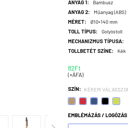
ANYAG 1:
Bambusz
ANYAG 2:
Műanyag (ABS)
MÉRET:
Ø10×140 mm
TOLL TÍPUS:
Golyóstoll
MECHANIZMUS TÍPUSA:
TOLLBETÉT SZÍNE:
Kék
82Ft
(+ÁFA)
SZÍN:
KÉREM VÁLASSZO
EMBLÉMÁZÁS / LOGÓZÁS