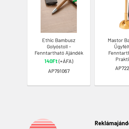
Ethic Bambusz
Mastor B
Golyóstoll -
Ügyfélt
Fenntartható Ajándék
Fenntart
Prakt
140Ft
(+ÁFA)
AP722
AP791067
Reklámajánd