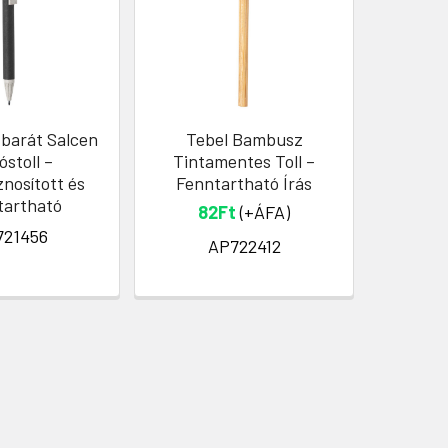
barát Salcen
Tebel Bambusz
Cobbe
óstoll –
Tintamentes Toll –
Kör
nosított és
Fenntartható Írás
Rek
tartható
82Ft
(+ÁFA)
5
721456
AP722412