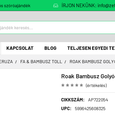
ÍRJON NEKÜNK: info@zef
ós szóróajándék
KAPCSOLAT
BLOG
TELJESEN EGYEDI T
CERUZA
FA & BAMBUSZ TOLL
ROAK BAMBUSZ GOLY
Roak Bambusz Golyós
(értékelés)
CIKKSZÁM:
AP722054
UPC:
5996425608325