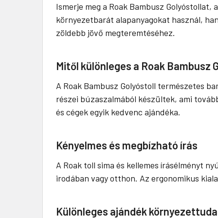
Ismerje meg a Roak Bambusz Golyóstollat, a
környezetbarát alapanyagokat használ, hane
zöldebb jövő megteremtéséhez.
Mitől különleges a Roak Bambusz G
A Roak Bambusz Golyóstoll természetes bamb
részei búzaszalmából készültek, ami tovább 
és cégek egyik kedvenc ajándéka.
Kényelmes és megbízható írás
A Roak toll sima és kellemes írásélményt ny
irodában vagy otthon. Az ergonomikus kialakí
Különleges ajándék környezettuda