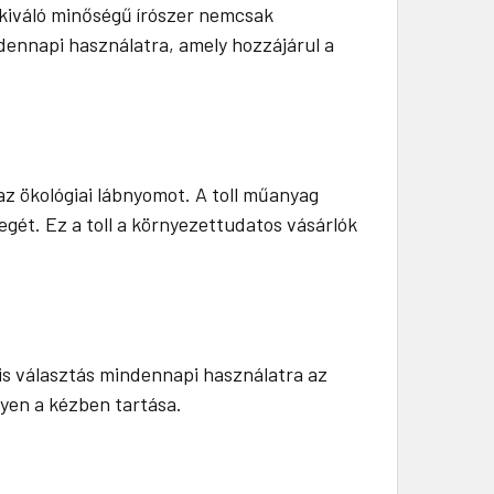
 kiváló minőségű írószer nemcsak
dennapi használatra, amely hozzájárul a
z ökológiai lábnyomot. A toll műanyag
gét. Ez a toll a környezettudatos vásárlók
lis választás mindennapi használatra az
gyen a kézben tartása.