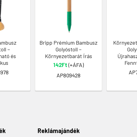
ambusz
Bripp Prémium Bambusz
Környezet
oll –
Golyóstoll –
Goly
ható és
Környezetbarát Írás
Újrahasz
ikus
Fenn
142Ft
(+ÁFA)
978
AP
AP809428
ék
Reklámajándék