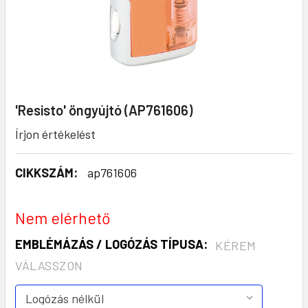
'Resisto' öngyújtó (AP761606)
Írjon értékelést
CIKKSZÁM:
ap761606
Nem elérhető
EMBLÉMÁZÁS / LOGÓZÁS TÍPUSA:
KÉREM
VÁLASSZON