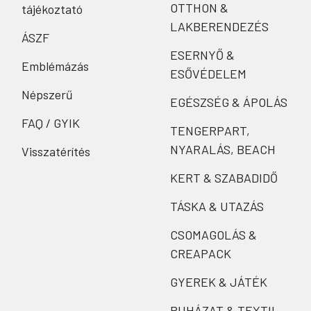
OTTHON &
tájékoztató
LAKBERENDEZÉS
ÁSZF
ESERNYŐ &
Emblémázás
ESŐVÉDELEM
Népszerű
EGÉSZSÉG & ÁPOLÁS
FAQ / GYIK
TENGERPART,
NYARALÁS, BEACH
Visszatérítés
KERT & SZABADIDŐ
TÁSKA & UTAZÁS
CSOMAGOLÁS &
CREAPACK
GYEREK & JÁTÉK
RUHÁZAT & TEXTIL