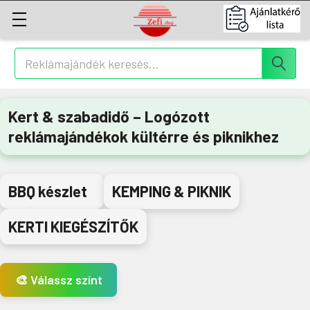
Keresés
Kert & szabadidő – Logózott
reklámajándékok kültérre és piknikhez
BBQ készlet
KEMPING & PIKNIK
KERTI KIEGÉSZÍTŐK
🎨 Válassz színt