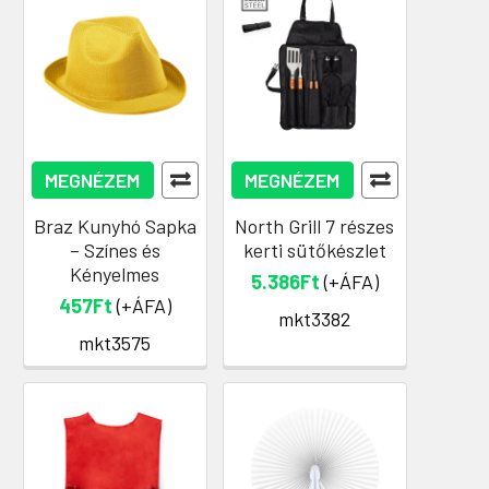
MEGNÉZEM
MEGNÉZEM
Braz Kunyhó Sapka
North Grill 7 részes
– Színes és
kerti sütőkészlet
Kényelmes
5.386Ft
(+ÁFA)
457Ft
(+ÁFA)
mkt3382
mkt3575