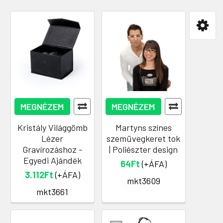
MEGNÉZEM
MEGNÉZEM
Kristály Világgömb
Martyns színes
Lézer
szemüvegkeret tok
Gravírozáshoz -
| Poliészter design
Egyedi Ajándék
64Ft
(+ÁFA)
3.112Ft
(+ÁFA)
mkt3609
mkt3661