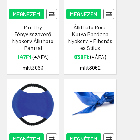
MEGNÉZEM
MEGNÉZEM
Muttley
Állítható Roco
Fényvisszaverő
Kutya Bandana
Nyakörv Állítható
Nyakörv - Pihenés
Pánttal
és Stílus
147Ft
(+ÁFA)
839Ft
(+ÁFA)
mkt3063
mkt3062
MEGNÉZEM
MEGNÉZEM