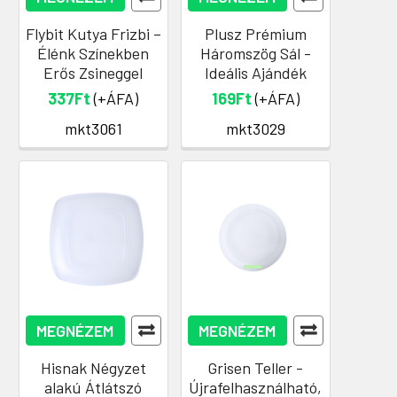
Flybit Kutya Frizbi –
Plusz Prémium
Élénk Színekben
Háromszög Sál -
Erős Zsineggel
Ideális Ajándék
337Ft
(+ÁFA)
169Ft
(+ÁFA)
mkt3061
mkt3029
MEGNÉZEM
MEGNÉZEM
Hisnak Négyzet
Grisen Teller -
alakú Átlátszó
Újrafelhasználható,