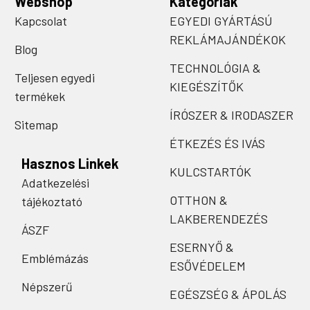
Webshop
Kategóriák
Kapcsolat
EGYEDI GYÁRTÁSÚ
REKLÁMAJÁNDÉKOK
Blog
TECHNOLÓGIA &
Teljesen egyedi
KIEGÉSZÍTŐK
termékek
ÍRÓSZER & IRODASZER
Sitemap
ÉTKEZÉS ÉS IVÁS
Hasznos Linkek
KULCSTARTÓK
Adatkezelési
OTTHON &
tájékoztató
LAKBERENDEZÉS
ÁSZF
ESERNYŐ &
Emblémázás
ESŐVÉDELEM
Népszerű
EGÉSZSÉG & ÁPOLÁS