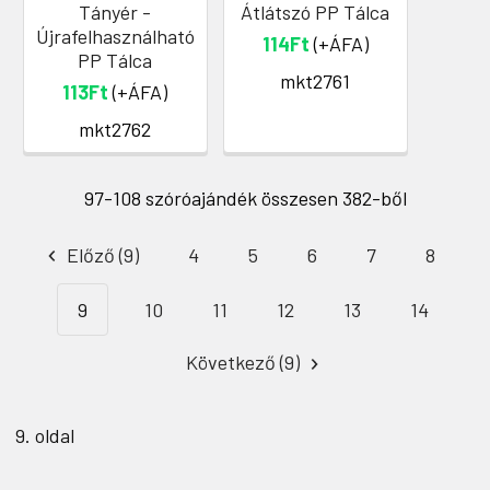
Tányér -
Átlátszó PP Tálca
Újrafelhasználható
114Ft
(+ÁFA)
PP Tálca
mkt2761
113Ft
(+ÁFA)
mkt2762
97-108 szóróajándék összesen 382-ből
Előző (9)
4
5
6
7
8
9
10
11
12
13
14
Következő (9)
9. oldal