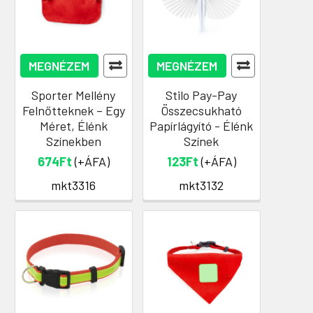
MEGNÉZEM
MEGNÉZEM
Sporter Mellény
Stilo Pay-Pay
Felnőtteknek – Egy
Összecsukható
Méret, Élénk
Papírlágyító - Élénk
Színekben
Színek
674Ft
(+ÁFA)
123Ft
(+ÁFA)
mkt3316
mkt3132