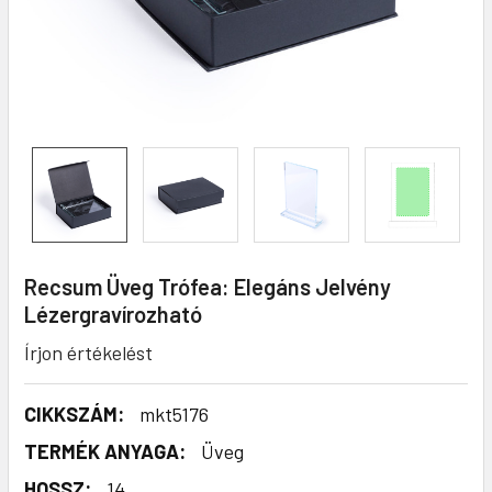
Recsum Üveg Trófea: Elegáns Jelvény
Lézergravírozható
Írjon értékelést
CIKKSZÁM:
mkt5176
TERMÉK ANYAGA:
Üveg
HOSSZ:
14