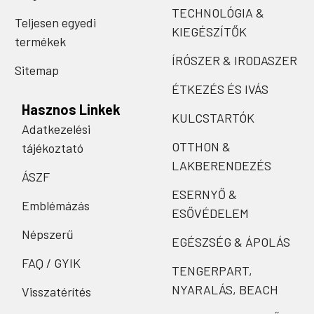
TECHNOLÓGIA &
Teljesen egyedi
KIEGÉSZÍTŐK
termékek
ÍRÓSZER & IRODASZER
Sitemap
ÉTKEZÉS ÉS IVÁS
Hasznos Linkek
KULCSTARTÓK
Adatkezelési
OTTHON &
tájékoztató
LAKBERENDEZÉS
ÁSZF
ESERNYŐ &
Emblémázás
ESŐVÉDELEM
Népszerű
EGÉSZSÉG & ÁPOLÁS
FAQ / GYIK
TENGERPART,
NYARALÁS, BEACH
Visszatérítés