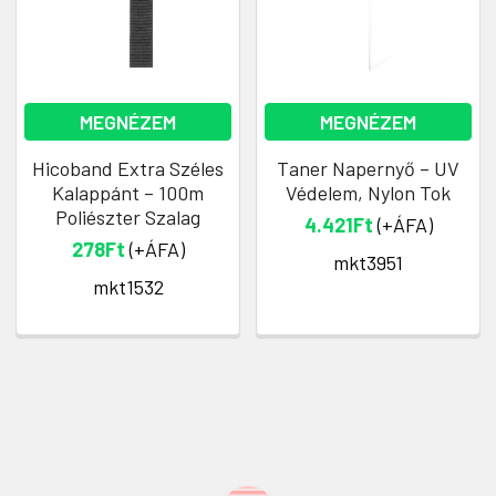
MEGNÉZEM
MEGNÉZEM
Hicoband Extra Széles
Taner Napernyő – UV
Kalappánt – 100m
Védelem, Nylon Tok
Poliészter Szalag
4.421Ft
(+ÁFA)
278Ft
(+ÁFA)
mkt3951
mkt1532