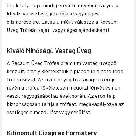
felületet, hogy mindig eredeti fényében ragyogjon.
Ideális választás díjátadókra vagy céges
elismerésekre. Lássuk, miért válassza a Recsum
Üveg Trófeát saját, vagy céges ajándékként!
Kiváló Minőségű Vastag Üveg
A Recsum Üveg Trófea prémium vastag üvegből
készült, amely kiemelkedik a piacon található többi
trófea közül. Az üveg anyag tisztasága és ereje
révén a trófea tökéletesen megőrzi fényét és nem
veszít ragyogásából az évek során. Az erős talp
biztonságosan tartja a trófeát, megakadályozva az
esetleges elmozdulást vagy sérülést.
Kifinomult Dizájn és Formaterv