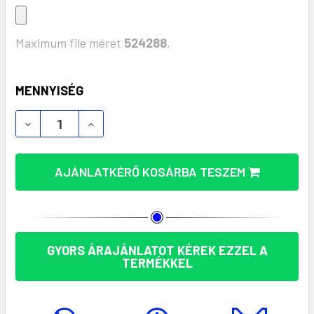
Maximum file méret
524288
,
KÉSZLET:
MENNYISÉG
RECSUM ÜVEG TRÓFEA: ELEGÁNS JELVÉNY LÉZERG
RECSUM ÜVEG TRÓFEA: ELEGÁNS JELVÉ
AJÁNLATKÉRŐ KOSÁRBA TESZEM
GYORS ÁRAJÁNLATOT KÉREK EZZEL A
TERMÉKKEL