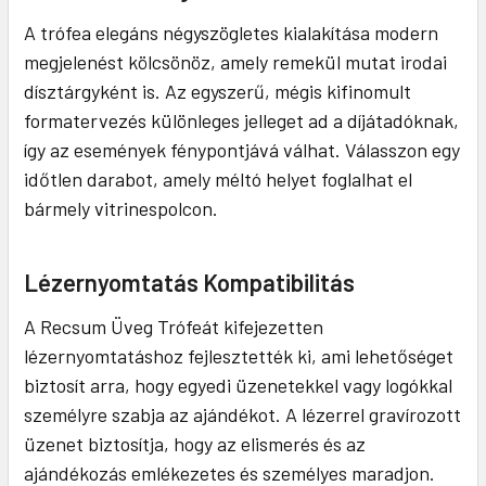
A trófea elegáns négyszögletes kialakítása modern
megjelenést kölcsönöz, amely remekül mutat irodai
dísztárgyként is. Az egyszerű, mégis kifinomult
formatervezés különleges jelleget ad a díjátadóknak,
így az események fénypontjává válhat. Válasszon egy
időtlen darabot, amely méltó helyet foglalhat el
bármely vitrinespolcon.
Lézernyomtatás Kompatibilitás
A Recsum Üveg Trófeát kifejezetten
lézernyomtatáshoz fejlesztették ki, ami lehetőséget
biztosít arra, hogy egyedi üzenetekkel vagy logókkal
személyre szabja az ajándékot. A lézerrel gravírozott
üzenet biztosítja, hogy az elismerés és az
ajándékozás emlékezetes és személyes maradjon.