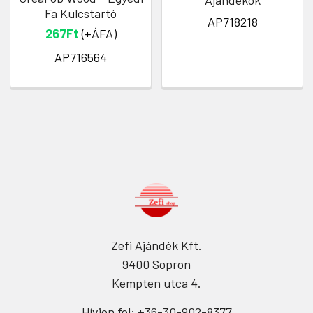
Ajándékok
Fa Kulcstartó
AP718218
267Ft
(+ÁFA)
AP716564
Zefi Ajándék Kft.
9400 Sopron
Kempten utca 4.
Hívjon fel: +36-30-902-8377