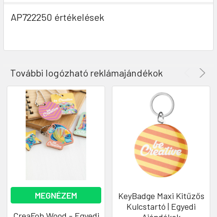
AP722250 értékelések
További logózható reklámajándékok
MEGNÉZEM
KeyBadge Maxi Kitűzős
Kulcstartó | Egyedi
CreaFob Wood - Egyedi