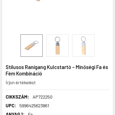
Stílusos Ranigang Kulcstartó – Minőségi Fa és
Fém Kombináció
Írjon értékelést
CIKKSZÁM:
AP722250
UPC:
5996425623861
ANYAG 1:
Fa