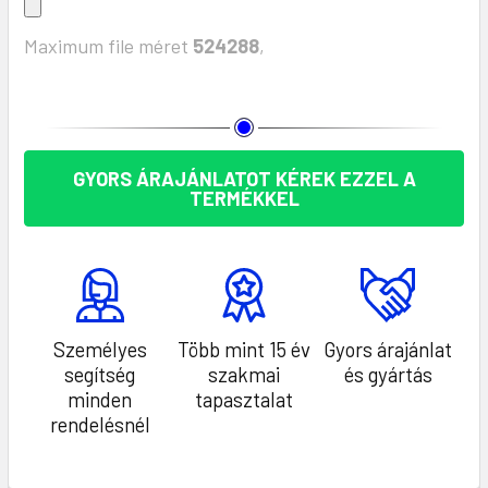
Maximum file méret
524288
,
KÉSZLET:
GYORS ÁRAJÁNLATOT KÉREK EZZEL A
TERMÉKKEL
Személyes
Több mint 15 év
Gyors árajánlat
segítség
szakmai
és gyártás
minden
tapasztalat
rendelésnél