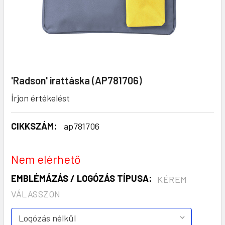
'Radson' irattáska (AP781706)
Írjon értékelést
CIKKSZÁM:
ap781706
Nem elérhető
EMBLÉMÁZÁS / LOGÓZÁS TÍPUSA:
KÉREM
VÁLASSZON