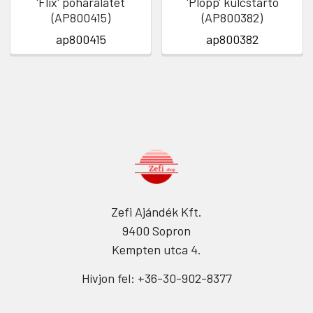
'Flix' poháralátét
'Plopp' kulcstartó
(AP800415)
(AP800382)
ap800415
ap800382
Zefi Ajándék Kft.
9400 Sopron
Kempten utca 4.
Hívjon fel: +36-30-902-8377