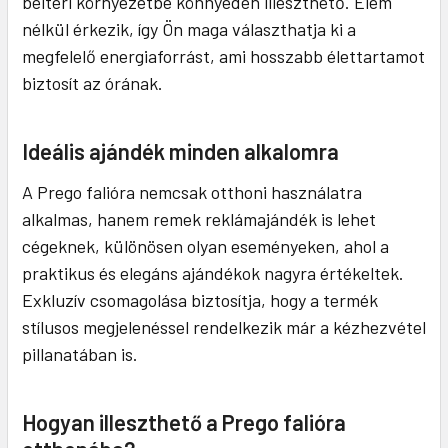
beltéri környezetbe könnyedén illeszthető. Elem
nélkül érkezik, így Ön maga választhatja ki a
megfelelő energiaforrást, ami hosszabb élettartamot
biztosít az órának.
Ideális ajándék minden alkalomra
A Prego falióra nemcsak otthoni használatra
alkalmas, hanem remek reklámajándék is lehet
cégeknek, különösen olyan eseményeken, ahol a
praktikus és elegáns ajándékok nagyra értékeltek.
Exkluzív csomagolása biztosítja, hogy a termék
stílusos megjelenéssel rendelkezik már a kézhezvétel
pillanatában is.
Hogyan illeszthető a Prego falióra