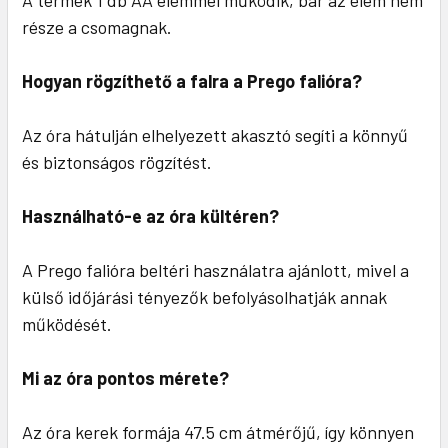
A termék 1 db AA elemmel működik, bár az elem nem
része a csomagnak.
Hogyan rögzíthető a falra a Prego falióra?
Az óra hátulján elhelyezett akasztó segíti a könnyű
és biztonságos rögzítést.
Használható-e az óra kültéren?
A Prego falióra beltéri használatra ajánlott, mivel a
külső időjárási tényezők befolyásolhatják annak
működését.
Mi az óra pontos mérete?
Az óra kerek formája 47.5 cm átmérőjű, így könnyen