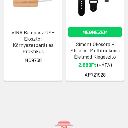
MEGNÉZEM
VINA Bambusz USB
Elosztó:
Simont Okosóra –
Környezetbarát és
Stílusos, Multifunkciós
Praktikus
Életmód Kiegészítő
MO9738
2.889Ft
(+ÁFA)
AP721928