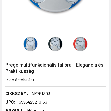
Prego multifunkcionális falióra - Elegancia és
Praktikusság
Írjon értékelést
CIKKSZÁM:
AP761303
UPC:
5996425210153
ANYAG 1:
Műanyag