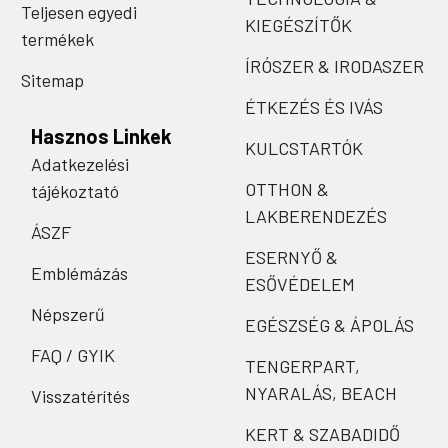
Teljesen egyedi
KIEGÉSZÍTŐK
termékek
ÍRÓSZER & IRODASZER
Sitemap
ÉTKEZÉS ÉS IVÁS
Hasznos Linkek
KULCSTARTÓK
Adatkezelési
OTTHON &
tájékoztató
LAKBERENDEZÉS
ÁSZF
ESERNYŐ &
Emblémázás
ESŐVÉDELEM
Népszerű
EGÉSZSÉG & ÁPOLÁS
FAQ / GYIK
TENGERPART,
NYARALÁS, BEACH
Visszatérítés
KERT & SZABADIDŐ