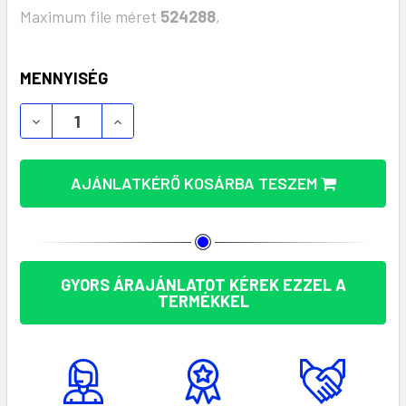
Maximum file méret
524288
,
KÉSZLET:
MENNYISÉG
ZOMÁNCOZOTT SZUBLIMÁCIÓS RETRÓ BÖGRE 200 M
ZOMÁNCOZOTT SZUBLIMÁCIÓS RETRÓ BÖ
AJÁNLATKÉRŐ KOSÁRBA TESZEM
GYORS ÁRAJÁNLATOT KÉREK EZZEL A
TERMÉKKEL