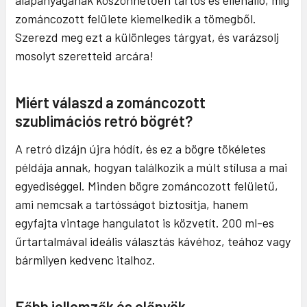
alapanyagának köszönhetően tartós és ellenálló, míg
zománcozott felülete kiemelkedik a tömegből.
Szerezd meg ezt a különleges tárgyat, és varázsolj
mosolyt szeretteid arcára!
Miért válaszd a zománcozott
szublimációs retró bögrét?
A retró dizájn újra hódít, és ez a bögre tökéletes
példája annak, hogyan találkozik a múlt stílusa a mai
egyediséggel. Minden bögre zománcozott felületű,
ami nemcsak a tartósságot biztosítja, hanem
egyfajta vintage hangulatot is közvetít. 200 ml-es
űrtartalmával ideális választás kávéhoz, teához vagy
bármilyen kedvenc italhoz.
Főbb jellemzők és előnyök