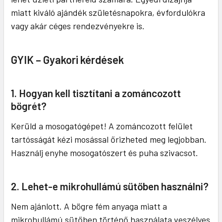
miatt kiváló ajándék születésnapokra, évfordulókra
vagy akár céges rendezvényekre is.
GYIK – Gyakori kérdések
1. Hogyan kell tisztítani a zománcozott
bögrét?
Kerüld a mosogatógépet! A zománcozott felület
tartósságát kézi mosással őrizheted meg legjobban.
Használj enyhe mosogatószert és puha szivacsot.
2. Lehet-e mikrohullámú sütőben használni?
Nem ajánlott. A bögre fém anyaga miatt a
mikrohullámú sütőben történő használata veszélyes