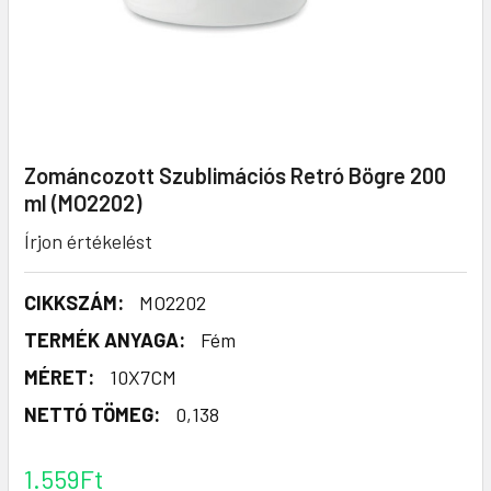
Zománcozott Szublimációs Retró Bögre 200
ml (MO2202)
Írjon értékelést
CIKKSZÁM:
MO2202
TERMÉK ANYAGA:
Fém
MÉRET:
10X7CM
NETTÓ TÖMEG:
0,138
1.559Ft