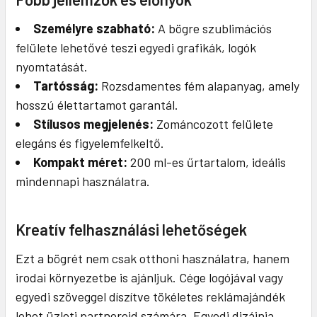
Személyre szabható:
A bögre szublimációs
felülete lehetővé teszi egyedi grafikák, logók
nyomtatását.
Tartósság:
Rozsdamentes fém alapanyag, amely
hosszú élettartamot garantál.
Stílusos megjelenés:
Zománcozott felülete
elegáns és figyelemfelkeltő.
Kompakt méret:
200 ml-es űrtartalom, ideális
mindennapi használatra.
Kreatív felhasználási lehetőségek
Ezt a bögrét nem csak otthoni használatra, hanem
irodai környezetbe is ajánljuk. Cége logójával vagy
egyedi szöveggel díszítve tökéletes reklámajándék
lehet üzleti partnereid számára. Egyedi dizájnja