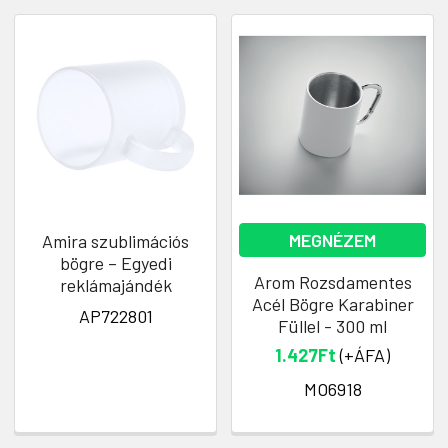
MEGNÉZEM
Amira szublimációs
bögre – Egyedi
Arom Rozsdamentes
reklámajándék
Acél Bögre Karabiner
AP722801
Füllel - 300 ml
1.427Ft
(+ÁFA)
MO6918