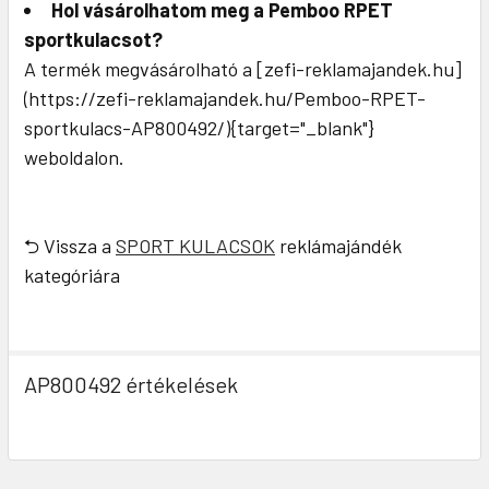
Hol vásárolhatom meg a Pemboo RPET
sportkulacsot?
A termék megvásárolható a [zefi-reklamajandek.hu]
(https://zefi-reklamajandek.hu/Pemboo-RPET-
sportkulacs-AP800492/){target="_blank"}
weboldalon.
⮌ Vissza a
SPORT KULACSOK
reklámajándék
kategóriára
AP800492 értékelések