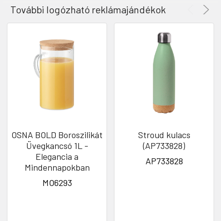
További logózható reklámajándékok
OSNA BOLD Boroszilikát
Stroud kulacs
Üvegkancsó 1L -
(AP733828)
Elegancia a
AP733828
Mindennapokban
MO6293