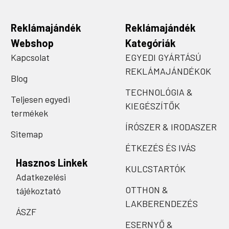
Reklámajándék
Reklámajándék
Webshop
Kategóriák
Kapcsolat
EGYEDI GYÁRTÁSÚ
REKLÁMAJÁNDÉKOK
Blog
TECHNOLÓGIA &
Teljesen egyedi
KIEGÉSZÍTŐK
termékek
ÍRÓSZER & IRODASZER
Sitemap
ÉTKEZÉS ÉS IVÁS
Hasznos Linkek
KULCSTARTÓK
Adatkezelési
OTTHON &
tájékoztató
LAKBERENDEZÉS
ÁSZF
ESERNYŐ &