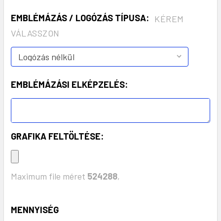
EMBLÉMÁZÁS / LOGÓZÁS TÍPUSA:
KÉREM
VÁLASSZON
EMBLÉMÁZÁSI ELKÉPZELÉS:
GRAFIKA FELTÖLTÉSE:
Maximum file méret
524288
,
KÉSZLET:
MENNYISÉG