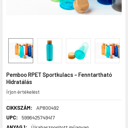
Pemboo RPET Sportkulacs – Fenntartható
Hidratálás
Írjon értékelést
CIKKSZÁM:
AP800492
UPC:
5996425749417
ANYAG 1:
Újrahasznosított műanyag