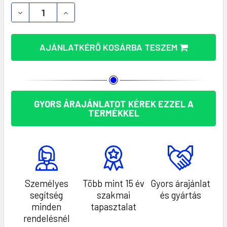
PEMBOO RPET SPORTKULACS – FENNTARTHATÓ HI
PEMBOO RPET SPORTKULACS – FENNTA
AJÁNLATKÉRŐ KOSÁRBA TESZEM
GYORS ÁRAJÁNLATOT KÉREK EZZEL A
TERMÉKKEL
Személyes
Több mint 15 év
Gyors árajánlat
segítség
szakmai
és gyártás
minden
tapasztalat
rendelésnél