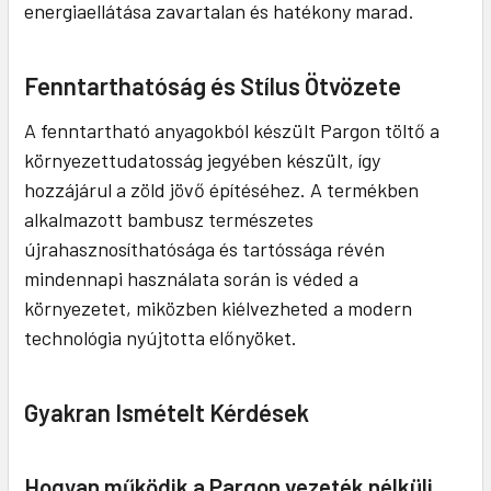
energiaellátása zavartalan és hatékony marad.
Fenntarthatóság és Stílus Ötvözete
A fenntartható anyagokból készült Pargon töltő a
környezettudatosság jegyében készült, így
hozzájárul a zöld jövő építéséhez. A termékben
alkalmazott bambusz természetes
újrahasznosíthatósága és tartóssága révén
mindennapi használata során is véded a
környezetet, miközben kiélvezheted a modern
technológia nyújtotta előnyöket.
Gyakran Ismételt Kérdések
Hogyan működik a Pargon vezeték nélküli