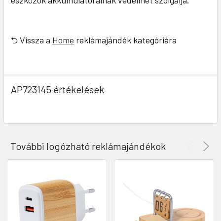
eszközök akkumulátorainak védelmét szolgálja.
⮌ Vissza a
Home
reklámajándék kategóriára
AP723145 értékelések
További logózható reklámajándékok