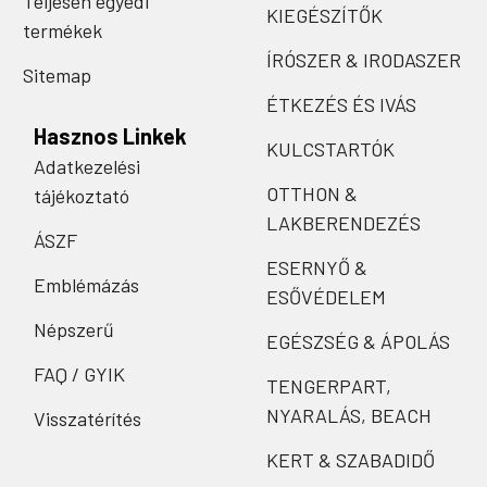
Teljesen egyedi
KIEGÉSZÍTŐK
termékek
ÍRÓSZER & IRODASZER
Sitemap
ÉTKEZÉS ÉS IVÁS
Hasznos Linkek
KULCSTARTÓK
Adatkezelési
OTTHON &
tájékoztató
LAKBERENDEZÉS
ÁSZF
ESERNYŐ &
Emblémázás
ESŐVÉDELEM
Népszerű
EGÉSZSÉG & ÁPOLÁS
FAQ / GYIK
TENGERPART,
NYARALÁS, BEACH
Visszatérítés
KERT & SZABADIDŐ