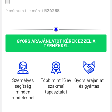
Maximum file méret
524288
,
KÉSZLET:
GYORS ÁRAJÁNLATOT KÉREK EZZEL A
TERMÉKKEL
Személyes
Több mint 15 év
Gyors árajánlat
segítség
szakmai
és gyártás
minden
tapasztalat
rendelésnél