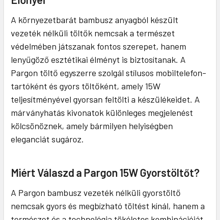
A környezetbarát bambusz anyagból készült
vezeték nélküli töltők nemcsak a természet
védelmében játszanak fontos szerepet, hanem
lenyűgöző esztétikai élményt is biztosítanak. A
Pargon töltő egyszerre szolgál stílusos mobiltelefon-
tartóként és gyors töltőként, amely 15W
teljesítményével gyorsan feltölti a készülékeidet. A
márványhatás kivonatok különleges megjelenést
kölcsönöznek, amely bármilyen helyiségben
eleganciát sugároz.
Miért Válaszd a Pargon 15W Gyorstöltőt?
A Pargon bambusz vezeték nélküli gyorstöltő
nemcsak gyors és megbízható töltést kínál, hanem a
természet és a technológia tökéletes kombinációját