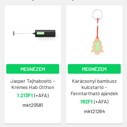
MEGNÉZEM
MEGNÉZEM
Jasper Tejhabosító –
Karácsonyi bambusz
Krémes Hab Otthon
kulcstartó -
Fenntartható ajándék
1.213Ft
(+ÁFA)
182Ft
(+ÁFA)
mkt20581
mkt21264