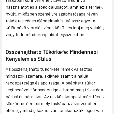
táskában könnyen elfér. Élvezd a könnyű
használatot és a sokoldalúságot, amit ez a termék
nyújt, miközben személyre szabhatósága révén
tökéletes céges ajándéknak is. Válassz egyet a
különböző vibráló színek közül, és lepj meg valakit,
vagy tedd mindennapjaidat egyszerűbbé!
Összehajtható Tükörkefe: Mindennapi
Kényelem és Stílus
Az összehajtható tükörkefe remek választás
mindazok számára, akiknek számít a hajuk
rendezettsége és ápoltsága. A beépített tükör
segítségével könnyedén igazíthatod meg frizurádat
bárhol és bármikor. Az eszköz kompakt méretének
köszönhetően bármely táskában, akár zsebben is
elfér, így mindig kéznél van, amikor szükséged van