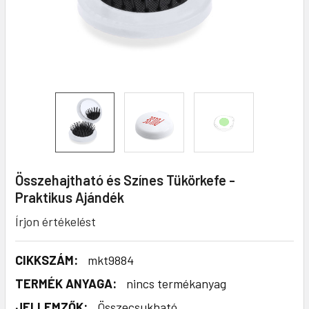
Összehajtható és Színes Tükörkefe -
Praktikus Ajándék
Írjon értékelést
CIKKSZÁM:
mkt9884
TERMÉK ANYAGA:
nincs termékanyag
JELLEMZŐK:
Összecsukható