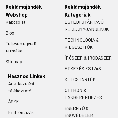
Reklámajándék
Reklámajándék
Webshop
Kategóriák
Kapcsolat
EGYEDI GYÁRTÁSÚ
REKLÁMAJÁNDÉKOK
Blog
TECHNOLÓGIA &
Teljesen egyedi
KIEGÉSZÍTŐK
termékek
ÍRÓSZER & IRODASZER
Sitemap
ÉTKEZÉS ÉS IVÁS
Hasznos Linkek
KULCSTARTÓK
Adatkezelési
OTTHON &
tájékoztató
LAKBERENDEZÉS
ÁSZF
ESERNYŐ &
Emblémázás
ESŐVÉDELEM