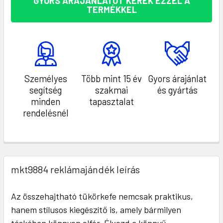
GYORS ÁRAJÁNLATOT KÉREK EZZEL A
TERMÉKKEL
Személyes
Több mint 15 év
Gyors árajánlat
segítség
szakmai
és gyártás
minden
tapasztalat
rendelésnél
mkt9884 reklámajándék leírás
Az összehajtható tükörkefe nemcsak praktikus,
hanem stílusos kiegészítő is, amely bármilyen