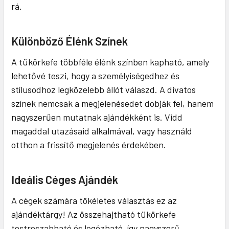
rá.
Különböző Élénk Színek
A tükörkefe többféle élénk színben kapható, amely
lehetővé teszi, hogy a személyiségedhez és
stílusodhoz legközelebb állót válaszd. A divatos
színek nemcsak a megjelenésedet dobják fel, hanem
nagyszerűen mutatnak ajándékként is. Vidd
magaddal utazásaid alkalmával, vagy használd
otthon a frissítő megjelenés érdekében.
Ideális Céges Ajándék
A cégek számára tökéletes választás ez az
ajándéktárgy! Az összehajtható tükörkefe
testreszabható és logózható, így nagyszerű