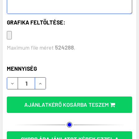
GRAFIKA FELTÖLTÉSE:
Maximum file méret
524288
,
KÉSZLET:
MENNYISÉG
ÖSSZEHAJTHATÓ ÉS SZÍNES TÜKÖRKEFE - PRAKTI
ÖSSZEHAJTHATÓ ÉS SZÍNES TÜKÖRKEFE
AJÁNLATKÉRŐ KOSÁRBA TESZEM