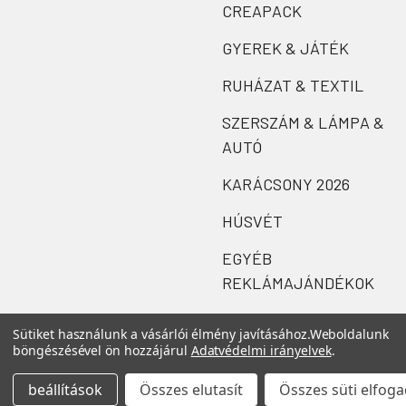
CREAPACK
GYEREK & JÁTÉK
RUHÁZAT & TEXTIL
SZERSZÁM & LÁMPA &
AUTÓ
KARÁCSONY 2026
HÚSVÉT
EGYÉB
REKLÁMAJÁNDÉKOK
Sütiket használunk a vásárlói élmény javításához.
Weboldalunk
böngészésével ön hozzájárul
Adatvédelmi irányelvek
.
beállítások
Összes elutasít
Összes süti elfog
©
2026
Zefi.