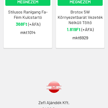
MEGNÉZEM
MEGNÉZEM
Stílusos Ranigang Fa-
Brotox 5W
Fém Kulcstartó
Környezetbarát Vezeték
Nélküli Töltő
368Ft
(+ÁFA)
1.819Ft
(+ÁFA)
mkt1014
mkt6929
Zefi Ajándék Kft.