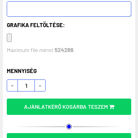
GRAFIKA FELTÖLTÉSE:
Maximum file méret
524288
,
KÉSZLET:
MENNYISÉG
NOYLAX KEMÉNYTÁBLÁS NOTEBOOK - 80 LAPOS ME
NOYLAX KEMÉNYTÁBLÁS NOTEBOOK - 80
AJÁNLATKÉRŐ KOSÁRBA TESZEM