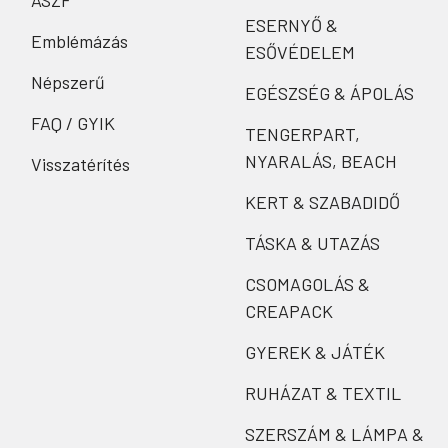
ÁSZF
ESERNYŐ &
Emblémázás
ESŐVÉDELEM
Népszerű
EGÉSZSÉG & ÁPOLÁS
FAQ / GYIK
TENGERPART,
NYARALÁS, BEACH
Visszatérítés
KERT & SZABADIDŐ
TÁSKA & UTAZÁS
CSOMAGOLÁS &
CREAPACK
GYEREK & JÁTÉK
RUHÁZAT & TEXTIL
SZERSZÁM & LÁMPA &