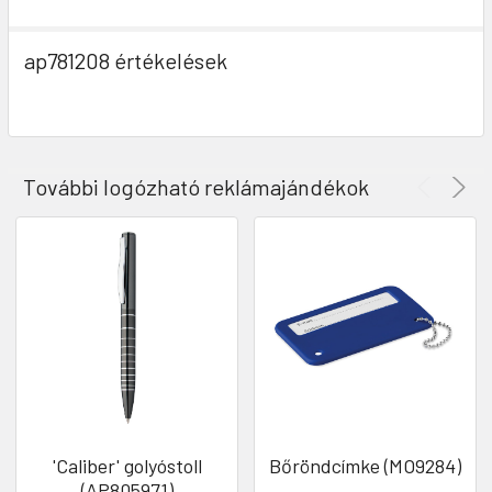
ap781208 értékelések
További logózható reklámajándékok
'Caliber' golyóstoll
Bőröndcímke (MO9284)
(AP805971)