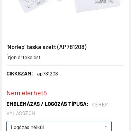
'Norlep' táska szett (AP781208)
Írjon értékelést
CIKKSZÁM:
ap781208
Nem elérhető
EMBLÉMÁZÁS / LOGÓZÁS TÍPUSA:
KÉREM
VÁLASSZON