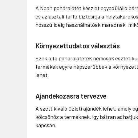
A Noah poháralátét készlet egyedülálló bár
és az asztali tartó biztosítja a helytakaréko
hosszú ideig használhatóak maradnak, miközb
Környezettudatos választás
Ezek a fa poháralátétek nemcsak esztétiku
termékek egyre népszerűbbek a környezettud
lehet.
Ajándékozásra tervezve
A szett kiváló üzleti ajándék lehet, amely 
kölcsönöz a terméknek, így bátran adhatju
kapcsán.