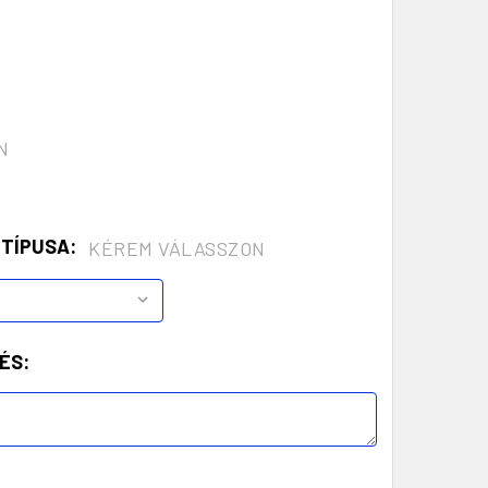
N
 TÍPUSA:
KÉREM VÁLASSZON
ÉS: