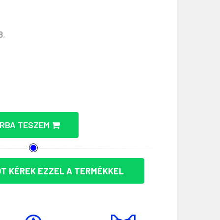
8
,
KÉSZLET 4 DARABOS - REKLÁMAJÁNDÉK MENNYISÉGÉ
ÁRALÁTÉT KÉSZLET 4 DARABOS - REKLÁMAJÁNDÉK ME
RBA TESZEM
T KÉREK EZZEL A TERMÉKKEL