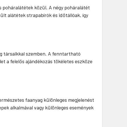
s poháralátétek közül. A négy poháralátét
ült alátétek strapabírók és időtállóak, így
g társaikkal szemben. A fenntartható
et a felelős ajándékozás tökéletes eszköze
a természetes faanyag különleges megjelenést
nepek alkalmával vagy különleges események