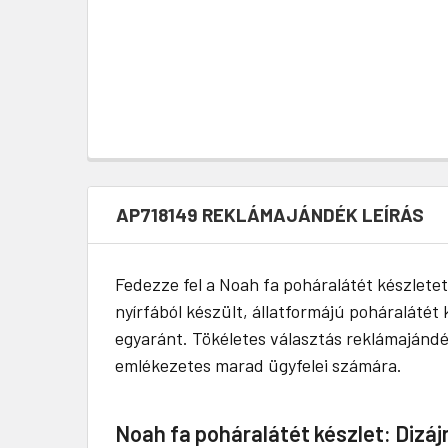
AP718149 REKLÁMAJÁNDÉK LEÍRÁS
Fedezze fel a Noah fa poháralátét készletet,
nyírfából készült, állatformájú poháralátét
egyaránt. Tökéletes választás reklámajándék
emlékezetes marad ügyfelei számára.
Noah fa poháralátét készlet: Dizáj