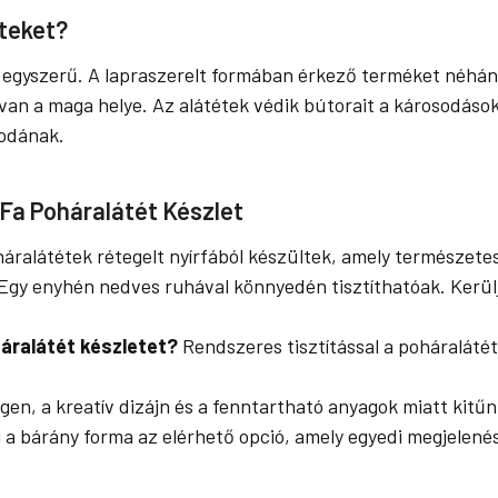
éteket?
 egyszerű. A lapraszerelt formában érkező terméket néhány
van a maga helye. Az alátétek védik bútorait a károsodások
rodának.
Fa Poháralátét Készlet
áralátétek rétegelt nyírfából készültek, amely természetes
Egy enyhén nedves ruhával könnyedén tisztíthatóak. Kerülje
háralátét készletet?
Rendszeres tisztítással a poháralátét
gen, a kreatív dizájn és a fenntartható anyagok miatt kitűn
 a bárány forma az elérhető opció, amely egyedi megjelenést