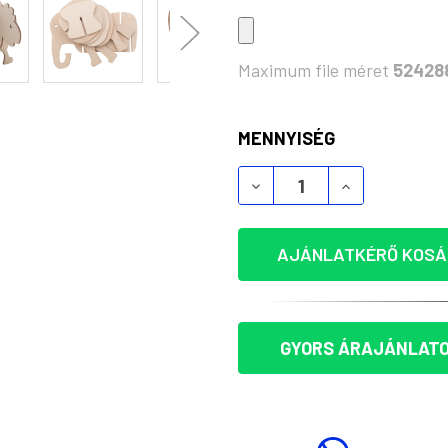
Maximum file méret
52428
KÉSZLET:
MENNYISÉG
NOAH FA POHÁRALÁTÉT 
NOAH FA POH
AJÁNLATKÉRŐ KOSÁ
GYORS ÁRAJÁNLATO