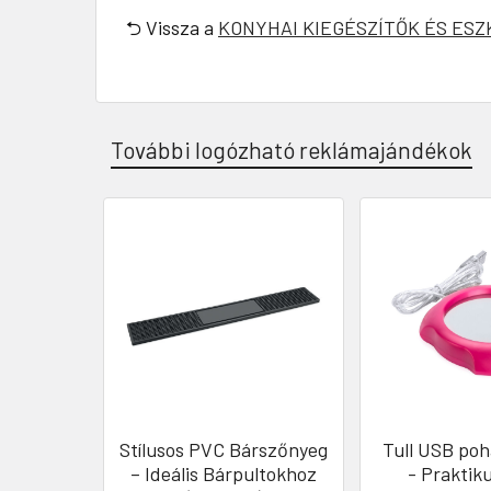
⮌ Vissza a
KONYHAI KIEGÉSZÍTŐK ÉS ES
További logózható reklámajándékok
Stílusos PVC Bárszőnyeg
Tull USB poh
– Ideális Bárpultokhoz
- Praktiku