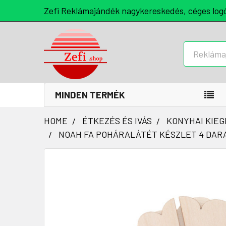
Zefi Reklámajándék nagykereskedés, céges log
Keresés
MINDEN TERMÉK
HOME
ÉTKEZÉS ÉS IVÁS
KONYHAI KIEG
NOAH FA POHÁRALÁTÉT KÉSZLET 4 DAR