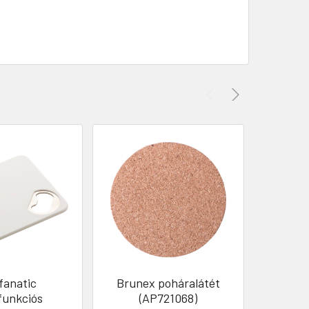
fanatic
Brunex poháralátét
Palale
funkciós
(AP721068)
Szett – 