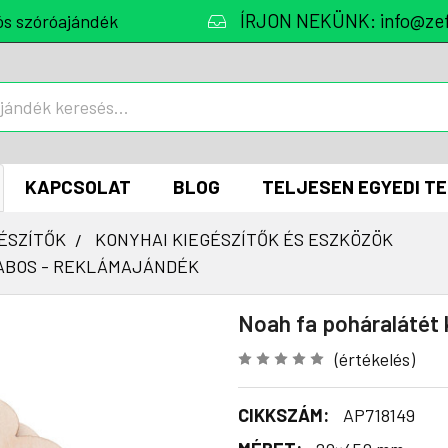
ÍRJON NEKÜNK: info@zef
ós szóróajándék
KAPCSOLAT
BLOG
TELJESEN EGYEDI T
ÉSZÍTŐK
KONYHAI KIEGÉSZÍTŐK ÉS ESZKÖZÖK
ABOS - REKLÁMAJÁNDÉK
Noah fa poháralátét 
(értékelés)
CIKKSZÁM:
AP718149