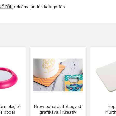
ZKÖZÖK
reklámajándék kategóriára
ármelegítő
Brew poháralátét egyedi
Hop
s irodai
grafikával | Kreatív
Multi