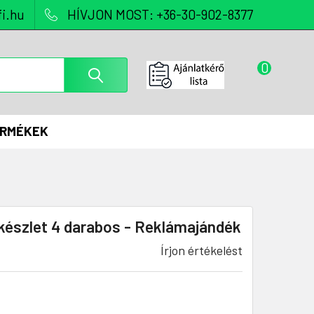
i.hu
HÍVJON MOST: +36-30-902-8377
0
ERMÉKEK
készlet 4 darabos - Reklámajándék
Írjon értékelést