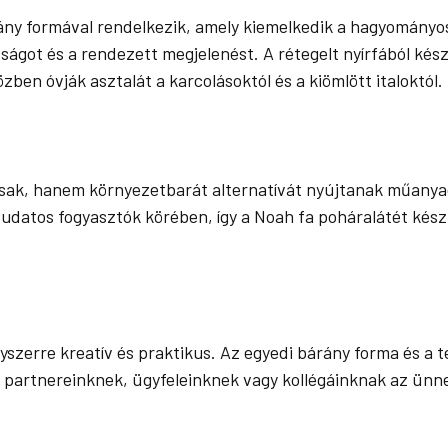
ány formával rendelkezik, amely kiemelkedik a hagyományo
sságot és a rendezett megjelenést. A rétegelt nyírfából kész
en óvják asztalát a karcolásoktól és a kiömlött italoktól.
sak, hanem környezetbarát alternatívát nyújtanak műanya
atos fogyasztók körében, így a Noah fa poháralátét készl
egyszerre kreatív és praktikus. Az egyedi bárány forma és 
k partnereinknek, ügyfeleinknek vagy kollégáinknak az ün