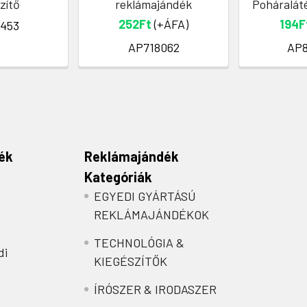
zítő
reklámajándék
Poháraláté
252Ft
(+ÁFA)
194F
453
AP718062
AP
ék
Reklámajándék
Kategóriák
EGYEDI GYÁRTÁSÚ
REKLÁMAJÁNDÉKOK
TECHNOLÓGIA &
di
KIEGÉSZÍTŐK
ÍRÓSZER & IRODASZER