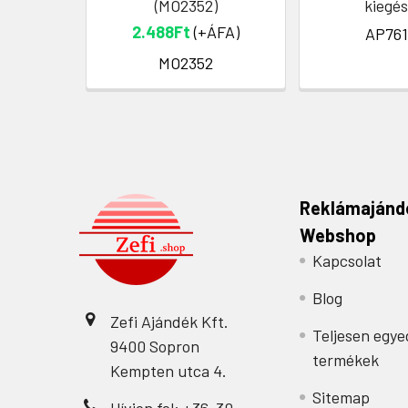
(MO2352)
kiegés
2.488Ft
(+ÁFA)
AP761
MO2352
Reklámajánd
Webshop
Kapcsolat
Blog
Zefi Ajándék Kft.
Teljesen egye
9400 Sopron
termékek
Kempten utca 4.
Sitemap
Hívjon fel: +36-30-