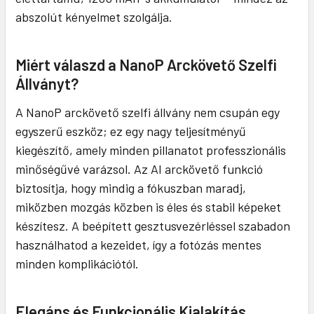
abszolút kényelmet szolgálja.
Miért válaszd a NanoP Arckövető Szelfi
Állványt?
A NanoP arckövető szelfi állvány nem csupán egy
egyszerű eszköz; ez egy nagy teljesítményű
kiegészítő, amely minden pillanatot professzionális
minőségűvé varázsol. Az AI arckövető funkció
biztosítja, hogy mindig a fókuszban maradj,
miközben mozgás közben is éles és stabil képeket
készítesz. A beépített gesztusvezérléssel szabadon
használhatod a kezeidet, így a fotózás mentes
minden komplikációtól.
Elegáns és Funkcionális Kialakítás