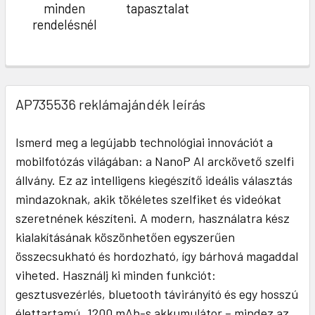
minden
tapasztalat
rendelésnél
AP735536 reklámajándék leírás
Ismerd meg a legújabb technológiai innovációt a
mobilfotózás világában: a NanoP AI arckövető szelfi
állvány. Ez az intelligens kiegészítő ideális választás
mindazoknak, akik tökéletes szelfiket és videókat
szeretnének készíteni. A modern, használatra kész
kialakításának köszönhetően egyszerűen
összecsukható és hordozható, így bárhová magaddal
viheted. Használj ki minden funkciót:
gesztusvezérlés, bluetooth távirányító és egy hosszú
élettartamú, 1200 mAh-s akkumulátor – mindez az