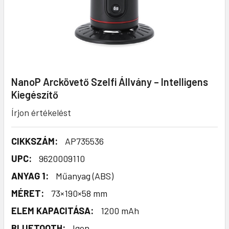
NanoP Arckövető Szelfi Állvány – Intelligens
Kiegészítő
Írjon értékelést
CIKKSZÁM:
AP735536
UPC:
9620009110
ANYAG 1:
Műanyag (ABS)
MÉRET:
73×190×58 mm
ELEM KAPACITÁSA:
1200 mAh
BLUETOOTH:
Igen