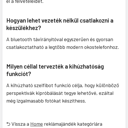
el a felvételeidet.
Hogyan lehet vezeték nélkül csatlakozni a
készülékhez?
A bluetooth távirányítóval egyszerűen és gyorsan
csatlakoztatható a legtöbb modern okostelefonhoz.
Milyen céllal tervezték a kihúzhatóság
funkciót?
A kihúzható szelfibot funkció célja, hogy különböző
perspektívák kipróbálását tegye lehetővé, ezáltal
még izgalmasabb fotókat készíthess.
⮌ Vissza a
Home
reklámajándék kategóriára