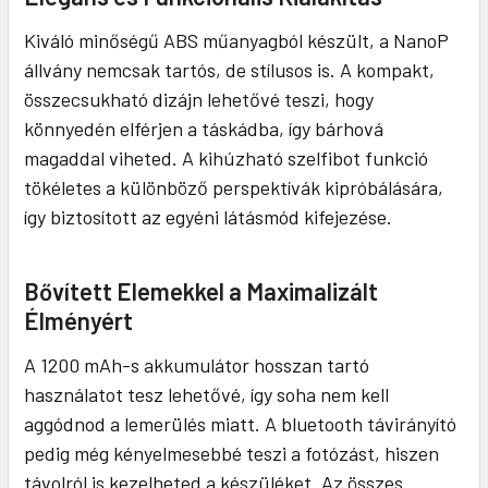
Kiváló minőségű ABS műanyagból készült, a NanoP
állvány nemcsak tartós, de stílusos is. A kompakt,
összecsukható dizájn lehetővé teszi, hogy
könnyedén elférjen a táskádba, így bárhová
magaddal viheted. A kihúzható szelfibot funkció
tökéletes a különböző perspektívák kipróbálására,
így biztosított az egyéni látásmód kifejezése.
Bővített Elemekkel a Maximalizált
Élményért
A 1200 mAh-s akkumulátor hosszan tartó
használatot tesz lehetővé, így soha nem kell
aggódnod a lemerülés miatt. A bluetooth távirányító
pedig még kényelmesebbé teszi a fotózást, hiszen
távolról is kezelheted a készüléket. Az összes