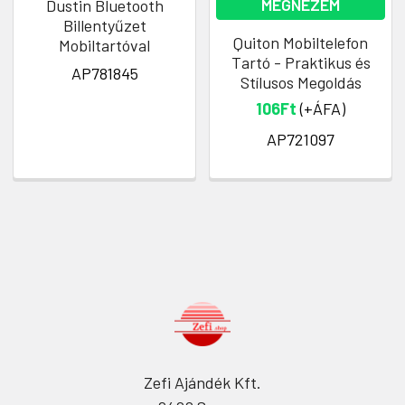
MEGNÉZEM
Dustin Bluetooth
Billentyűzet
Quiton Mobiltelefon
Mobiltartóval
Tartó - Praktikus és
AP781845
Stílusos Megoldás
106Ft
(+ÁFA)
AP721097
Zefi Ajándék Kft.