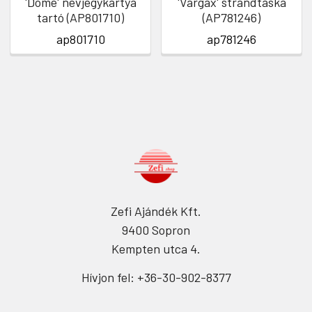
'Dome' névjegykártya
'Vargax' strandtáska
tartó (AP801710)
(AP781246)
ap801710
ap781246
Zefi Ajándék Kft.
9400 Sopron
Kempten utca 4.
Hívjon fel: +36-30-902-8377