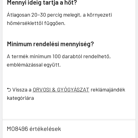
Mennyi ideig tartja a hőt?
Átlagosan 20–30 percig melegít, a környezeti
hőmérséklettől függően.
Minimum rendelési mennyiség?
A termék minimum 100 darabtól rendelhető,
emblémázással együtt.
⮌ Vissza a
ORVOSI & GYÓGYÁSZAT
reklámajándék
kategóriára
MO8496 értékelések