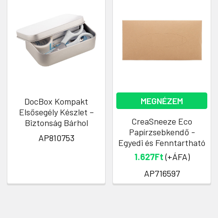
MEGNÉZEM
DocBox Kompakt
Elsősegély Készlet –
CreaSneeze Eco
Biztonság Bárhol
Papírzsebkendő -
AP810753
Egyedi és Fenntartható
1.627Ft
(+ÁFA)
AP716597