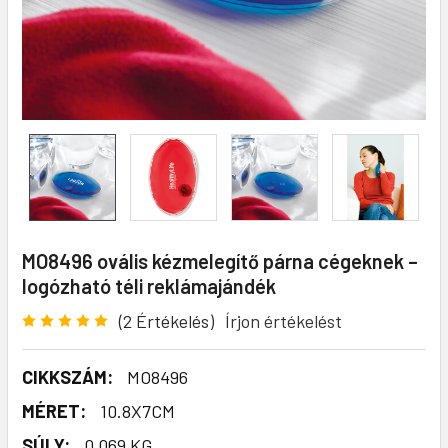
MO8496 ovális kézmelegítő párna cégeknek –
logózható téli reklámajándék
(2 Értékelés)
Írjon értékelést
CIKKSZÁM:
MO8496
MÉRET:
10.8X7CM
SÚLY:
0,069 KG