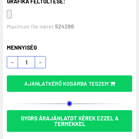
GRAFIKA FELTÖLTÉSE:
Maximum file méret
524288
,
KÉSZLET:
MENNYISÉG
MO8496 OVÁLIS KÉZMELEGÍTŐ PÁRNA CÉGEKNEK –
MO8496 OVÁLIS KÉZMELEGÍTŐ PÁRNA C
AJÁNLATKÉRŐ KOSÁRBA TESZEM
GYORS ÁRAJÁNLATOT KÉREK EZZEL A
TERMÉKKEL