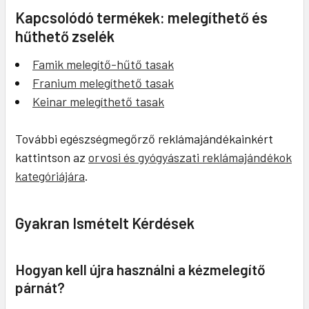
Kapcsolódó termékek: melegíthető és
hűthető zselék
Famik melegítő-hűtő tasak
Franium melegíthető tasak
Keinar melegíthető tasak
További egészségmegőrző reklámajándékainkért
kattintson az
orvosi és gyógyászati reklámajándékok
kategóriájára
.
Gyakran Ismételt Kérdések
Hogyan kell újra használni a kézmelegítő
párnát?