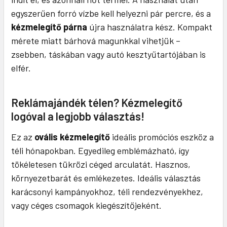
egyszerűen forró vízbe kell helyezni pár percre, és a
kézmelegítő párna
újra használatra kész. Kompakt
mérete miatt bárhová magunkkal vihetjük –
zsebben, táskában vagy autó kesztyűtartójában is
elfér.
Reklámajándék télen? Kézmelegítő
logóval a legjobb választás!
Ez az
ovális kézmelegítő
ideális promóciós eszköz a
téli hónapokban. Egyedileg emblémázható, így
tökéletesen tükrözi céged arculatát. Hasznos,
környezetbarát és emlékezetes. Ideális választás
karácsonyi kampányokhoz, téli rendezvényekhez,
vagy céges csomagok kiegészítőjeként.