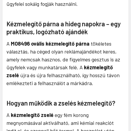
ügyfelei sokáig fogják használni.
Kézmelegítő párna a hideg napokra – egy
praktikus, logózható ajándék
A
MO8496 ovális kézmelegítő párna
tökéletes
választás, ha céged olyan reklámajándékot keres,
amely nemcsak hasznos, de figyelmes gesztus is az
ügyfelek vagy munkatársak felé. A
kézmelegítő
zselé
újra és újra felhasználható, így hosszú távon
emlékezteti a felhasználót a márkádra.
Hogyan működik a zselés kézmelegítő?
A
kézmelegítő zselé
egy fém korong
megnyomásával aktiválható, ami kémiai reakciót
indít el, és azonnali hőt termel. A használat után