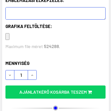
EMBLÉMÁZÁSI ELKÉPZELÉS:
GRAFIKA FELTÖLTÉSE:
Maximum file méret
524288
,
KÉSZLET:
MENNYISÉG
AJÁNLATKÉRŐ KOSÁRBA TESZEM