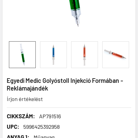
Egyedi Medic Golyóstoll Injekció Formában -
Reklámajándék
Írjon értékelést
CIKKSZÁM:
AP791516
UPC:
5996425392958
ANYAG 1:
Műanyag