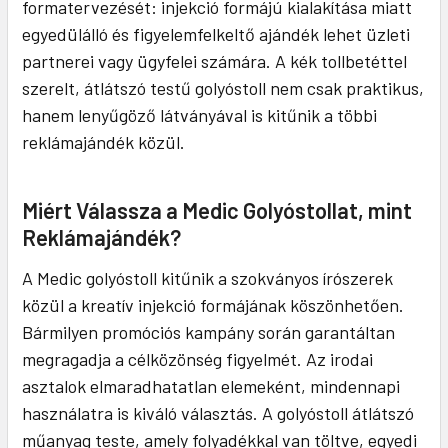
formatervezését: injekció formájú kialakítása miatt
egyedülálló és figyelemfelkeltő ajándék lehet üzleti
partnerei vagy ügyfelei számára. A kék tollbetéttel
szerelt, átlátszó testű golyóstoll nem csak praktikus,
hanem lenyűgöző látványával is kitűnik a többi
reklámajándék közül.
Miért Válassza a Medic Golyóstollat, mint
Reklámajándék?
A Medic golyóstoll kitűnik a szokványos írószerek
közül a kreatív injekció formájának köszönhetően.
Bármilyen promóciós kampány során garantáltan
megragadja a célközönség figyelmét. Az irodai
asztalok elmaradhatatlan elemeként, mindennapi
használatra is kiváló választás. A golyóstoll átlátszó
műanyag teste, amely folyadékkal van töltve, egyedi