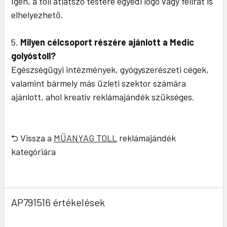
Igen, a toll átlátszó testére egyedi logó vagy felirat is
elhelyezhető.
Milyen célcsoport részére ajánlott a Medic
golyóstoll?
Egészségügyi intézmények, gyógyszerészeti cégek,
valamint bármely más üzleti szektor számára
ajánlott, ahol kreatív reklámajándék szükséges.
⮌ Vissza a
MŰANYAG TOLL
reklámajándék
kategóriára
AP791516 értékelések