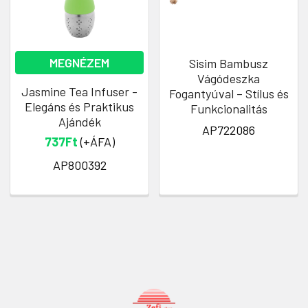
MEGNÉZEM
Sisim Bambusz
Vágódeszka
Jasmine Tea Infuser -
Fogantyúval – Stílus és
Elegáns és Praktikus
Funkcionalitás
Ajándék
AP722086
737Ft
(+ÁFA)
AP800392