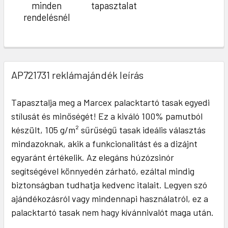
minden
tapasztalat
rendelésnél
AP721731 reklámajándék leírás
Tapasztalja meg a Marcex palacktartó tasak egyedi
stílusát és minőségét! Ez a kiváló 100% pamutból
készült, 105 g/m² sűrűségű tasak ideális választás
mindazoknak, akik a funkcionalitást és a dizájnt
egyaránt értékelik. Az elegáns húzózsinór
segítségével könnyedén zárható, ezáltal mindig
biztonságban tudhatja kedvenc italait. Legyen szó
ajándékozásról vagy mindennapi használatról, ez a
palacktartó tasak nem hagy kívánnivalót maga után.