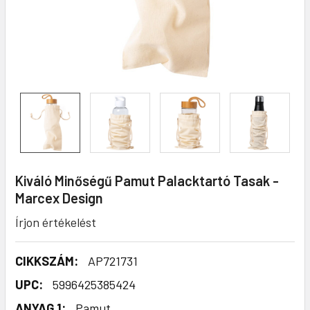
Kiváló Minőségű Pamut Palacktartó Tasak -
Marcex Design
Írjon értékelést
CIKKSZÁM:
AP721731
UPC:
5996425385424
ANYAG 1:
Pamut