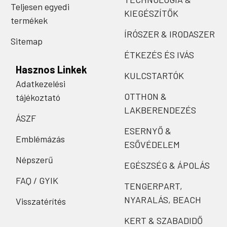
Teljesen egyedi
KIEGÉSZÍTŐK
termékek
ÍRÓSZER & IRODASZER
Sitemap
ÉTKEZÉS ÉS IVÁS
Hasznos Linkek
KULCSTARTÓK
Adatkezelési
OTTHON &
tájékoztató
LAKBERENDEZÉS
ÁSZF
ESERNYŐ &
Emblémázás
ESŐVÉDELEM
Népszerű
EGÉSZSÉG & ÁPOLÁS
FAQ / GYIK
TENGERPART,
NYARALÁS, BEACH
Visszatérítés
KERT & SZABADIDŐ