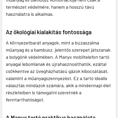
természet védelmére, hanem a hosszú távú
használatra is alkalmas.
Az ökológiai kialakítás fontossága
A környezetbarát anyagok, mint a búzaszalma
műanyag és a bambusz, jelentős szerepet játszanak
a bolygónk védelmében. A Manyx mobiltelefon tartó
anyagai lebomlanak és újrahasznosíthatók, ezáltal
csökkentve az üvegházhatású gázok kibocsátását,
valamint a műanyagszennyezést. Ez a tartó ideális
választás mindazok számára, akik a mindennapi élet
részleteiben is támogatni szeretnék a
fenntarthatóságot.
A Manyx tartó praktikus használata