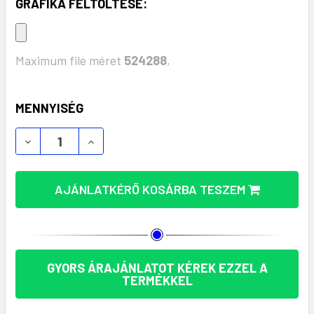
GRAFIKA FELTÖLTÉSE:
Maximum file méret
524288
,
KÉSZLET:
MENNYISÉG
MANYX ÖKO MOBILTELEFON TARTÓ - FENNTARTHAT
MANYX ÖKO MOBILTELEFON TARTÓ - FE
AJÁNLATKÉRŐ KOSÁRBA TESZEM
GYORS ÁRAJÁNLATOT KÉREK EZZEL A
TERMÉKKEL