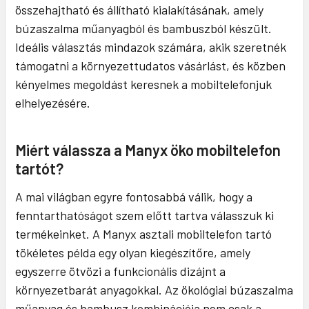
összehajtható és állítható kialakításának, amely
búzaszalma műanyagból és bambuszból készült.
Ideális választás mindazok számára, akik szeretnék
támogatni a környezettudatos vásárlást, és közben
kényelmes megoldást keresnek a mobiltelefonjuk
elhelyezésére.
Miért válassza a Manyx öko mobiltelefon
tartót?
A mai világban egyre fontosabbá válik, hogy a
fenntarthatóságot szem előtt tartva válasszuk ki
termékeinket. A Manyx asztali mobiltelefon tartó
tökéletes példa egy olyan kiegészítőre, amely
egyszerre ötvözi a funkcionális dizájnt a
környezetbarát anyagokkal. Az ökológiai búzaszalma
műanyag és bambusz kombinációja nem csak a