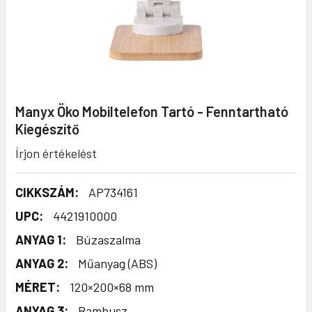
Manyx Öko Mobiltelefon Tartó - Fenntartható
Kiegészítő
Írjon értékelést
CIKKSZÁM:
AP734161
UPC:
4421910000
ANYAG 1:
Búzaszalma
ANYAG 2:
Műanyag (ABS)
MÉRET:
120×200×68 mm
ANYAG 3:
Bambusz