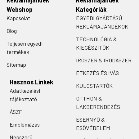
Reklámajándék
Reklámajándék
Webshop
Kategóriák
Kapcsolat
EGYEDI GYÁRTÁSÚ
REKLÁMAJÁNDÉKOK
Blog
TECHNOLÓGIA &
Teljesen egyedi
KIEGÉSZÍTŐK
termékek
ÍRÓSZER & IRODASZER
Sitemap
ÉTKEZÉS ÉS IVÁS
Hasznos Linkek
KULCSTARTÓK
Adatkezelési
OTTHON &
tájékoztató
LAKBERENDEZÉS
ÁSZF
ESERNYŐ &
Emblémázás
ESŐVÉDELEM
Népszerű