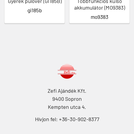
Gyerek pulóver (GI185B)
Többfunkciós külső
akkumulátor (MO9383)
gi185b
mo9383
Zefi Ajándék Kft.
9400 Sopron
Kempten utca 4.
Hívjon fel: +36-30-902-8377