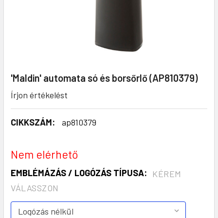
'Maldin' automata só és borsőrlő (AP810379)
Írjon értékelést
CIKKSZÁM:
ap810379
Nem elérhető
EMBLÉMÁZÁS / LOGÓZÁS TÍPUSA:
KÉREM
VÁLASSZON