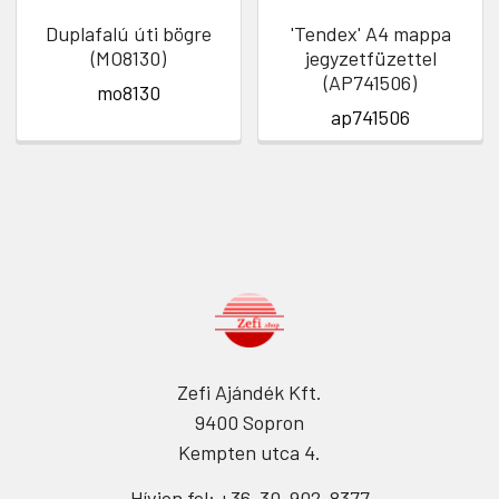
Duplafalú úti bögre
'Tendex' A4 mappa
(MO8130)
jegyzetfüzettel
(AP741506)
mo8130
ap741506
Zefi Ajándék Kft.
9400 Sopron
Kempten utca 4.
Hívjon fel: +36-30-902-8377