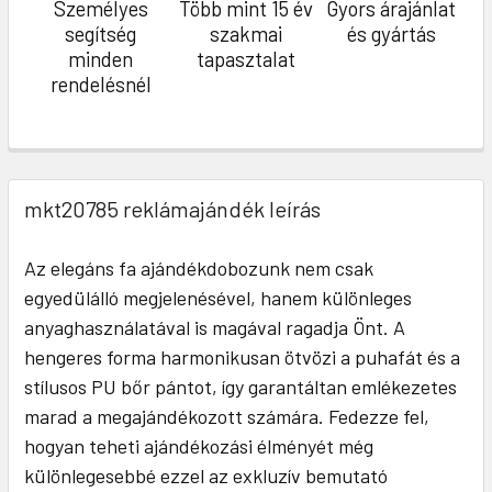
Személyes
Több mint 15 év
Gyors árajánlat
segítség
szakmai
és gyártás
minden
tapasztalat
rendelésnél
mkt20785 reklámajándék leírás
Az elegáns fa ajándékdobozunk nem csak
egyedülálló megjelenésével, hanem különleges
anyaghasználatával is magával ragadja Önt. A
hengeres forma harmonikusan ötvözi a puhafát és a
stílusos PU bőr pántot, így garantáltan emlékezetes
marad a megajándékozott számára. Fedezze fel,
hogyan teheti ajándékozási élményét még
különlegesebbé ezzel az exkluzív bemutató