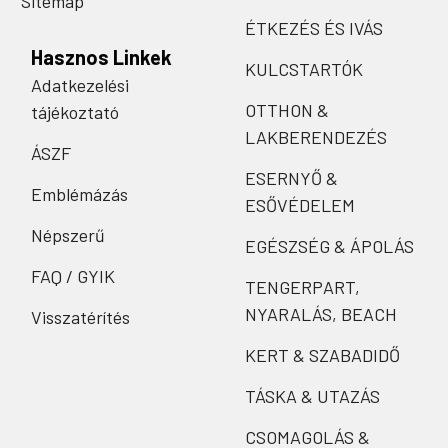
Sitemap
ÉTKEZÉS ÉS IVÁS
Hasznos Linkek
KULCSTARTÓK
Adatkezelési
OTTHON &
tájékoztató
LAKBERENDEZÉS
ÁSZF
ESERNYŐ &
Emblémázás
ESŐVÉDELEM
Népszerű
EGÉSZSÉG & ÁPOLÁS
FAQ / GYIK
TENGERPART,
NYARALÁS, BEACH
Visszatérítés
KERT & SZABADIDŐ
TÁSKA & UTAZÁS
CSOMAGOLÁS &