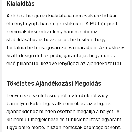
Kialakítás
A doboz hengeres kialakítása nemcsak esztétikai
élményt nyújt, hanem praktikus is. A PU bőr pánt
nemcsak dekoratív elem, hanem a doboz
stabilitásához is hozzájárul, biztosítva, hogy
tartalma biztonságosan zárva maradjon. Az exkluzív
kraft design doboz pedig garantálja, hogy már az
első pillanattól kezdve lenyűgözi az ajándékozottat.
Tökéletes Ajándékozási Megoldás
Legyen szó születésnapról, évfordulóról vagy
bármilyen különleges alkalomról, ez az elegáns
ajándékdoboz minden esetben megállja a helyét. A
kifinomult megjelenése és funkcionalitása egyaránt
figyelemre méltó, hiszen nemcsak csomagolásként,