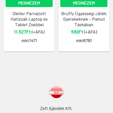
MEGNÉZEM
MEGNÉZEM
Sleiter Párnázott
Bruffy Ügyességi Játék
Hátizsák Laptop és
Gyerekeknek - Pamut
Tablet Zsebbel
Táskában
11.527Ft
(+ÁFA)
592Ft
(+ÁFA)
mkt1471
mkt6781
Zefi Ajándék Kft.