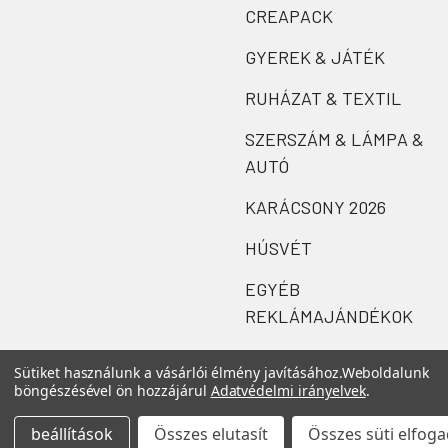
CREAPACK
GYEREK & JÁTÉK
RUHÁZAT & TEXTIL
SZERSZÁM & LÁMPA &
AUTÓ
KARÁCSONY 2026
HÚSVÉT
EGYÉB
REKLÁMAJÁNDÉKOK
Sütiket használunk a vásárlói élmény javításához.
Weboldalunk
böngészésével ön hozzájárul
Adatvédelmi irányelvek
.
beállítások
Összes elutasít
Összes süti elfog
©
2026
Zefi.