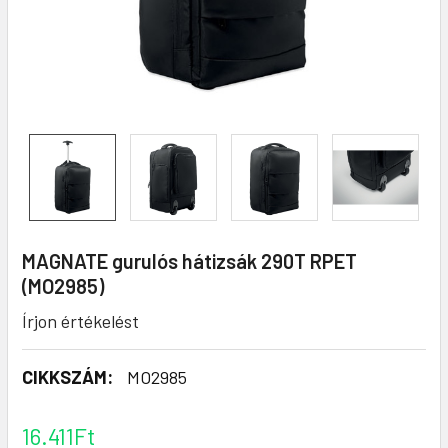
MAGNATE gurulós hátizsák 290T RPET
(MO2985)
Írjon értékelést
CIKKSZÁM:
MO2985
16.411Ft