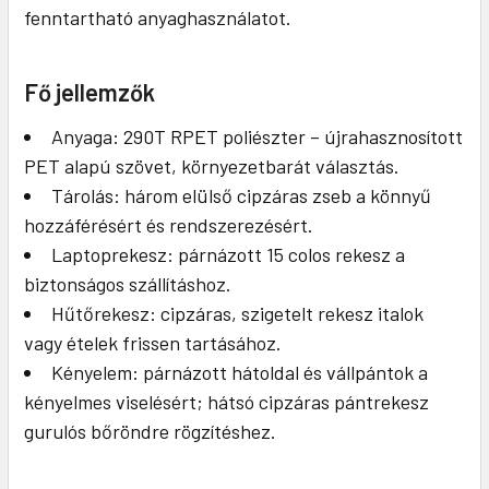
fenntartható anyaghasználatot.
Fő jellemzők
Anyaga: 290T RPET poliészter – újrahasznosított
PET alapú szövet, környezetbarát választás.
Tárolás: három elülső cipzáras zseb a könnyű
hozzáférésért és rendszerezésért.
Laptoprekesz: párnázott 15 colos rekesz a
biztonságos szállításhoz.
Hűtőrekesz: cipzáras, szigetelt rekesz italok
vagy ételek frissen tartásához.
Kényelem: párnázott hátoldal és vállpántok a
kényelmes viselésért; hátsó cipzáras pántrekesz
gurulós bőröndre rögzítéshez.