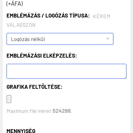
(+ÁFA)
EMBLÉMÁZÁS / LOGÓZÁS TÍPUSA:
KÉREM
VÁLASSZON
EMBLÉMÁZÁSI ELKÉPZELÉS:
GRAFIKA FELTÖLTÉSE:
Maximum file méret
524288
,
KÉSZLET:
MENNYISÉG