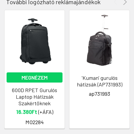
További logózható reklámajándékok
MEGNÉZEM
'Kuman' gurulós
hátizsák (AP731993)
600D RPET Gurulós
ap731993
Laptop Hátizsák
Szakértőknek
16.380Ft
(+ÁFA)
MO2284