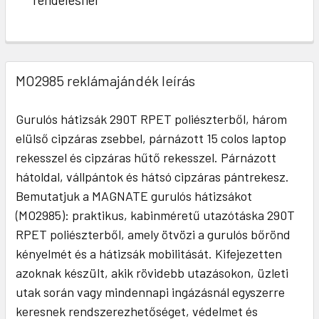
MO2985 reklámajándék leírás
Gurulós hátizsák 290T RPET poliészterből, három
elülső cipzáras zsebbel, párnázott 15 colos laptop
rekesszel és cipzáras hűtő rekesszel. Párnázott
hátoldal, vállpántok és hátsó cipzáras pántrekesz.
Bemutatjuk a MAGNATE gurulós hátizsákot
(MO2985): praktikus, kabinméretű utazótáska 290T
RPET poliészterből, amely ötvözi a gurulós bőrönd
kényelmét és a hátizsák mobilitását. Kifejezetten
azoknak készült, akik rövidebb utazásokon, üzleti
utak során vagy mindennapi ingázásnál egyszerre
keresnek rendszerezhetőséget, védelmet és