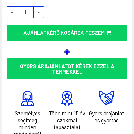
MAGNATE GURULÓS HÁTIZSÁK 290T RPET (MO2985
MAGNATE GURULÓS HÁTIZSÁK 290T RPE
AJÁNLATKÉRŐ KOSÁRBA TESZEM
GYORS ÁRAJÁNLATOT KÉREK EZZEL A
TERMÉKKEL
Személyes
Több mint 15 év
Gyors árajánlat
segítség
szakmai
és gyártás
minden
tapasztalat
rendelésnél